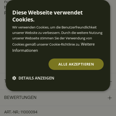
nummeriert ist. Die Lithographie wurde auf
hochwertigem Künstlerpapier gedruckt. Rahmen und
Diese Webseite verwendet
Passepartout sind nicht im Lieferumfang enthalten.
Cookies.
2 Jahre Bruchgarantie
Wir verwenden Cookies, um die Benutzerfreundlichkeit
unserer Website zu verbessern. Durch die weitere Nutzung
Jetzt kaufen & bequem in Raten zahlen
unserer Webseite stimmen Sie der Verwendung von
Weitere
Cookies gemäß unserer Cookie-Richtlinie zu.
Kostenloser Versand über 49 EUR
Informationen
Schnelle Lieferzeit 3-5 Werktage
30 Tage kostenfreie Rücksendung
ALLE AKZEPTIEREN
DETAILS ANZEIGEN
TECHNISCHE DATEN
Unbedi
Perfor
Targeti
Funktio
Unklass
ngt
mance
ng
nalität
ifizierte
erforde
BEWERTUNGEN
rlich
ART.-NR.
:
11000094