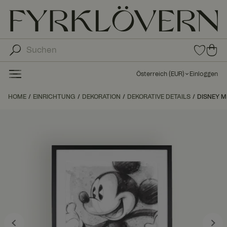
0
0
Arti
Art
kel
ike
in
Österreich
(
EUR
)
Einloggen
den
l in
Fav
de
HOME
EINRICHTUNG
DEKORATION
DEKORATIVE DETAILS
orit
DISNEY M
n
en
Wa
ren
kor
b