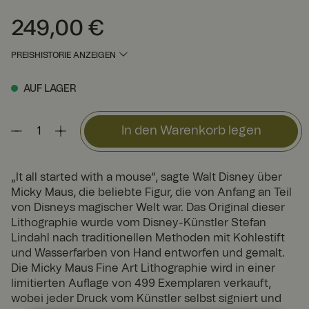
249,00 €
Preis
:
249,00 €
PREISHISTORIE ANZEIGEN
AUF LAGER
In den Warenkorb legen
„It all started with a mouse“, sagte Walt Disney über
Micky Maus, die beliebte Figur, die von Anfang an Teil
von Disneys magischer Welt war. Das Original dieser
Lithographie wurde vom Disney-Künstler Stefan
Lindahl nach traditionellen Methoden mit Kohlestift
und Wasserfarben von Hand entworfen und gemalt.
Die Micky Maus Fine Art Lithographie wird in einer
limitierten Auflage von 499 Exemplaren verkauft,
wobei jeder Druck vom Künstler selbst signiert und