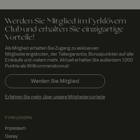
Werden Sie Mitglied im Fyrklövern
Unbedingt erforderlich
Performance
Club und erhalten Sie einzigartige
Targeting
Funktionalität
Unklassifizierte
Vorteile!
Unbedingt erforderliche Cookies ermöglichen wesentliche
Als Mitglied erhalten Sie Zugang zu exklusiven
Kernfunktionen der Website wie die Benutzeranmeldung
Mitgliederangeboten, der Tellergarantie, Bonuspunkten auf alle
und die Kontoverwaltung. Ohne die unbedingt
Einkäufe und vielem mehr. Aktuell erhalten Sie außerdem 1.000
erforderlichen Cookies kann die Website nicht
Punkte als Willkommensbonus!
ordnungsgemäß verwendet werden.
Anbie
Ablau
Werden Sie Mitglied
ter /
Name
fdatu
Beschreibung
Dom
m
äne
Erfahren Sie mehr über unsere Mitgliedervorteile
CookieScriptConsent
4
Dieses Cookie
Cooki
Woch
wird vom
eScri
en 2
Cookie-
pt
www.
Tage
Script.com-
FYRKLÖVERN
fyrklo
Dienst
vern.
verwendet,
Impressum
com
um die
Einwilligungse
Disney
instellungen