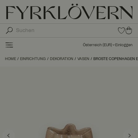
0
0
Arti
Art
kel
ike
in
Österreich
(
EUR
)
Einloggen
den
l in
Fav
de
HOME
EINRICHTUNG
DEKORATION
VASEN
BROSTE COPENHAGEN ES
orit
n
en
Wa
ren
kor
b