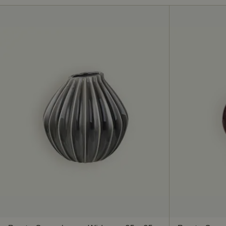
erforderli
Unbedingt erforderl
Kontoverwaltung. Oh
Name
_dcid
CookieScriptConse