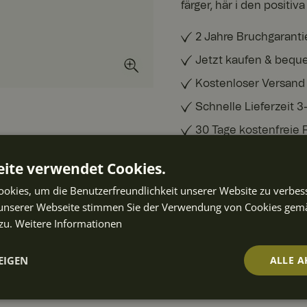
färger, här i den positiv
2 Jahre Bruchgaranti
Jetzt kaufen & bequ
Kostenloser Versand
Schnelle Lieferzeit 
30 Tage kostenfreie
ite verwendet Cookies.
TECHNISCHE DATEN
okies, um die Benutzerfreundlichkeit unserer Website zu verbes
unserer Webseite stimmen Sie der Verwendung von Cookies gem
ART.-NR.
:
10014153
zu.
Weitere Informationen
EIGEN
ALLE A
ften auch
t
Performance
Targeting
Fu