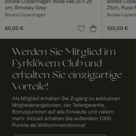
Broste Copenhagen Wide vas 25 x 25
Broste Cope
cm, Smokey Grey
21cm, Puce 
Broste Copenhagen
Broste Copen
Preis
65,00 €
:
65,00 €
Preis
105,00 €
:
105,0
RWuid
Werden Sie Mitglied im
FPGSID
Fyrklövern Club und
erhalten Sie einzigartige
Vorteile!
geoipCountry
Als Mitglied erhalten Sie Zugang zu exklusiven
Mitgliederangeboten, der Tellergarantie,
Bonuspunkten auf alle Einkäufe und vielem
mehr. Aktuell erhalten Sie außerdem 1.000
Punkte als Willkommensbonus!
A
Anbi
Anbieter 
bl