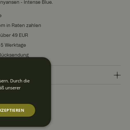
a nyansen - Intense Blue.
e
em in Raten zahlen
 über 49 EUR
3-5 Werktage
 Rücksendung
sern. Durch die
äß unserer
KZEPTIEREN
nktionalität