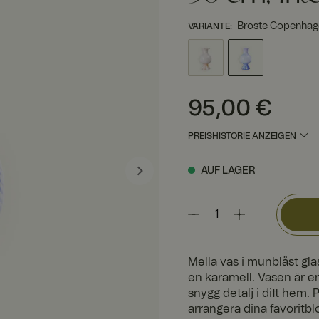
Broste Copenhagen
VARIANTE
:
Preis
:
95,00 €
95,00 €
PREISHISTORIE ANZEIGEN
AUF LAGER
Mella vas i munblåst gl
en karamell. Vasen är en
snygg detalj i ditt hem.
arrangera dina favoritblo