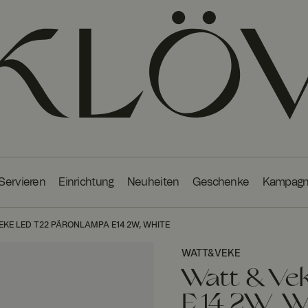
 Servieren
Einrichtung
Neuheiten
Geschenke
Kampag
EKE LED T22 PÄRONLAMPA E14 2W, WHITE
WATT&VEKE
Watt & Ve
E14 2W, W