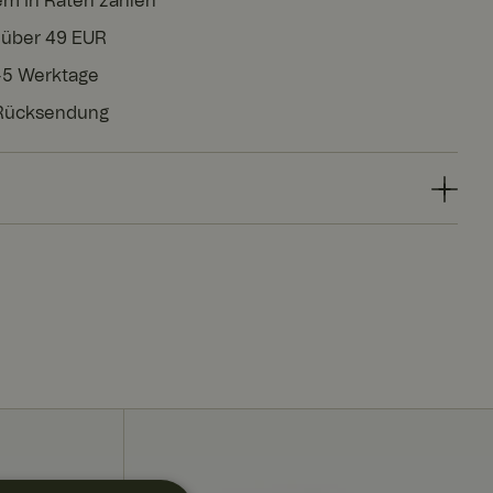
em in Raten zahlen
 über 49 EUR
3-5 Werktage
 Rücksendung