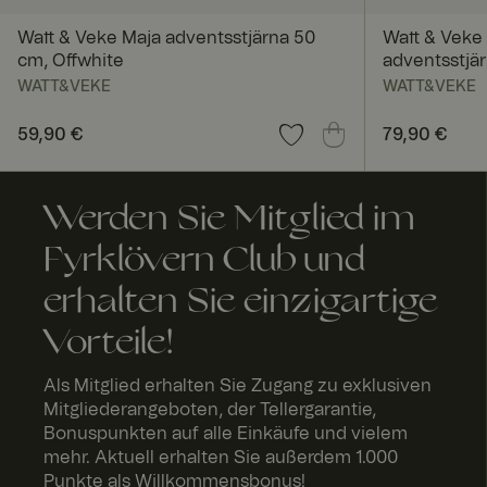
Watt & Veke Maja adventsstjärna 50
Watt & Vek
cm, Offwhite
adventsstjä
WATT&VEKE
WATT&VEKE
geoipCountry
Preis
59,90 €
:
59,90 €
Preis
79,90 €
:
79,90
Werden Sie Mitglied im
A
Anbi
Fyrklövern Club und
Anbieter 
bl
Name
eter
Domäne
a
/
Name
f
erhalten Sie einzigartige
Do
FPID
Google
a
män
.fyrklover
u
e
com
Vorteile!
Name
_fbp
Meta
FPLC
.fyrk
2
Platform
Als Mitglied erhalten Sie Zugang zu exklusiven
love
St
Inc.
rn.c
u
Mitgliederangeboten, der Tellergarantie,
.fyrklover
om
d
com
n
Bonuspunkten auf alle Einkäufe und vielem
mehr. Aktuell erhalten Sie außerdem 1.000
Punkte als Willkommensbonus!