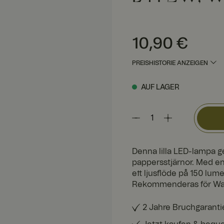
Preis
:
10,90 €
10,90 €
PREISHISTORIE ANZEIGEN
AUF LAGER
Denna lilla LED-lampa ger
pappersstjärnor. Med en
ett ljusflöde på 150 lum
Rekommenderas för Watt
2 Jahre Bruchgaranti