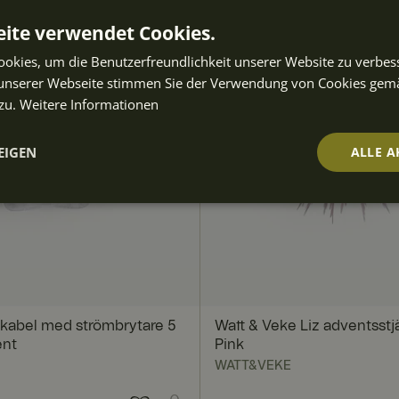
ite verwendet Cookies.
okies, um die Benutzerfreundlichkeit unserer Website zu verbes
unserer Webseite stimmen Sie der Verwendung von Cookies gem
zu.
Weitere Informationen
EIGEN
ALLE A
t
Performance
Targeting
Fu
ch
 kabel med strömbrytare 5
Watt & Veke Liz adventsstj
ent
Pink
Unbedingt erforderlich
Performance
Targeting
Funktionalität
WATT&VEKE
iche Cookies ermöglichen wesentliche Kernfunktionen der Website wie die Benutzera
ne die unbedingt erforderlichen Cookies kann die Website nicht ordnungsgemäß ve