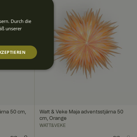
sern. Durch die
äß unserer
KZEPTIEREN
nktionalität
ärna 50 cm,
Watt & Veke Maja adventsstjärna 50
cm, Orange
WATT&VEKE
nmeldung und die
rwendet werden.