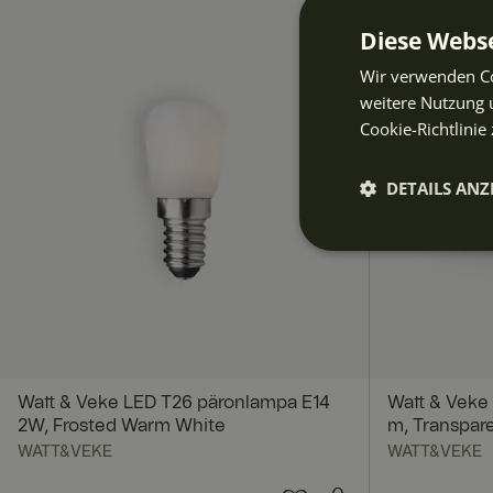
Diese Webse
Wir verwenden Co
weitere Nutzung 
Cookie-Richtlinie 
DETAILS ANZ
Unbeding
erforderli
Watt & Veke LED T26 päronlampa E14
Watt & Veke
2W, Frosted Warm White
m, Transpar
WATT&VEKE
WATT&VEKE
Unbedingt erforderl
Kontoverwaltung. Oh