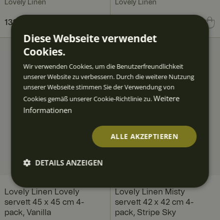
Lovely Linen
Lovely Linen
Preis
139,00 €
:
139,00 €
Preis
49,90 €
:
49,90 €
Diese Webseite verwendet
Cookies.
Wir verwenden Cookies, um die Benutzerfreundlichkeit
unserer Website zu verbessern. Durch die weitere Nutzung
unserer Webseite stimmen Sie der Verwendung von
Weitere
Cookies gemäß unserer Cookie-Richtlinie zu.
Informationen
ALLE AKZEPTIEREN
DETAILS ANZEIGEN
Unbedingt
Performan
Targeting
Funktiona
erforderlic
ce
lität
Lovely Linen Lovely
Lovely Linen Misty
h
servett 45 x 45 cm 4-
servett 42 x 42 cm 4-
pack, Vanilla
pack, Stripe Sky