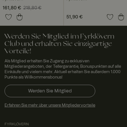
Script.com
muss
Aktueller Preis
161,80 €
218,80 €
:
ordnungsgem
äß
161,80 €
Vorheriger Preis
:
Preis
51,90 €
:
51,90 €
funktionieren.
218,80 €
RWuid
www.
Sitzu
Dieses Cookie
fyrklo
ng
wird
vern.
verwendet,
Werden Sie Mitglied im Fyrklövern
com
um
einzigartige
Club und erhalten Sie einzigartige
Besucher zu
Vorteile!
identifizieren,
um
Benutzererleb
Als Mitglied erhalten Sie Zugang zu exklusiven
nis zu
Mitgliederangeboten, der Tellergarantie, Bonuspunkten auf alle
verbessern,
Einkäufe und vielem mehr. Aktuell erhalten Sie außerdem 1.000
indem
Nutzereinstell
Punkte als Willkommensbonus!
ungen,
Sitzungsinfor
mationen und
Werden Sie Mitglied
Verhalten auf
der Website
verfolgt
Erfahren Sie mehr über unsere Mitgliedervorteile
werden.
FPGSID
29
Dieser Cookie
Googl
Minut
dient dazu,
e
.fyrkl
en 58
den
FYRKLÖVERN