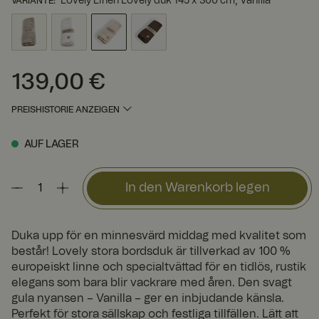
Lovely Linen Lovely duk 145 x 300 cm, Vanilla
VARIANTE
:
139,00 €
Preis
:
139,00 €
PREISHISTORIE ANZEIGEN
AUF LAGER
In den Warenkorb legen
Duka upp för en minnesvärd middag med kvalitet som
består! Lovely stora bordsduk är tillverkad av 100 %
europeiskt linne och specialtvättad för en tidlös, rustik
elegans som bara blir vackrare med åren. Den svagt
gula nyansen – Vanilla – ger en inbjudande känsla.
Perfekt för stora sällskap och festliga tillfällen. Lätt att