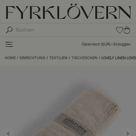
0
0
Arti
Art
kel
ike
in
Österreich
(
EUR
)
Einloggen
den
l in
Fav
de
HOME
EINRICHTUNG
TEXTILIEN
TISCHDECKEN
LOVELY LINEN LOVE
orit
n
en
Wa
ren
kor
b