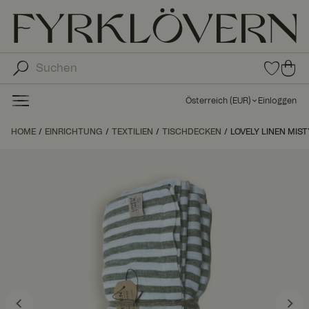
0
0
Arti
Art
kel
ike
in
Österreich
(
EUR
)
Einloggen
den
l in
Fav
de
HOME
EINRICHTUNG
TEXTILIEN
TISCHDECKEN
LOVELY LINEN MIST
orit
n
en
Wa
ren
kor
b