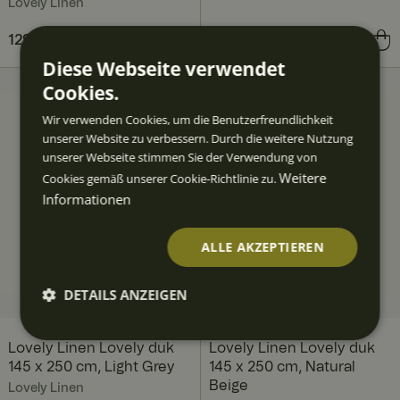
Lovely Linen
Preis
129,00 €
:
129,00 €
Preis
139,00 €
:
139,00 €
Diese Webseite verwendet
Cookies.
Wir verwenden Cookies, um die Benutzerfreundlichkeit
unserer Website zu verbessern. Durch die weitere Nutzung
unserer Webseite stimmen Sie der Verwendung von
Weitere
Cookies gemäß unserer Cookie-Richtlinie zu.
Informationen
ALLE AKZEPTIEREN
DETAILS ANZEIGEN
Unbedingt
Performan
Targeting
Funktiona
erforderlic
ce
lität
Lovely Linen Lovely duk
Lovely Linen Lovely duk
h
145 x 250 cm, Light Grey
145 x 250 cm, Natural
Beige
Lovely Linen