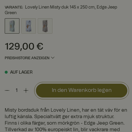
Lovely Linen Misty duk 145 x 250 cm, Edge Jeep
VARIANTE
:
Green
129,00 €
Preis
:
129,00 €
PREISHISTORIE ANZEIGEN
AUF LAGER
In den Warenkorb legen
Misty bordsduk från Lovely Linen, har en tät väv för en
luftig känsla. Specialtvätt ger extra mjuk struktur.
Finns i olika färger, som mörkgrön - Edge Jeep Green.
Tillverkad av 100% europeiskt lin, blir vackrare med