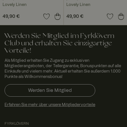
Script.com
muss
Lovely Linen
Lovely Linen
ordnungsgem
äß
Preis
49,90 €
:
49,90 €
Preis
49,90 €
:
49,90 €
funktionieren.
RWuid
www.
Sitzu
Dieses Cookie
fyrklo
ng
wird
vern.
verwendet,
Werden Sie Mitglied im Fyrklövern
com
um
Club und erhalten Sie einzigartige
einzigartige
Besucher zu
Vorteile!
identifizieren,
um
Benutzererleb
Als Mitglied erhalten Sie Zugang zu exklusiven
nis zu
Mitgliederangeboten, der Tellergarantie, Bonuspunkten auf alle
verbessern,
Einkäufe und vielem mehr. Aktuell erhalten Sie außerdem 1.000
indem
Nutzereinstell
Punkte als Willkommensbonus!
ungen,
Sitzungsinfor
mationen und
Werden Sie Mitglied
Verhalten auf
der Website
verfolgt
Erfahren Sie mehr über unsere Mitgliedervorteile
werden.
FPGSID
29
Dieser Cookie
Googl
Minut
dient dazu,
e
.fyrkl
en 58
den
FYRKLÖVERN