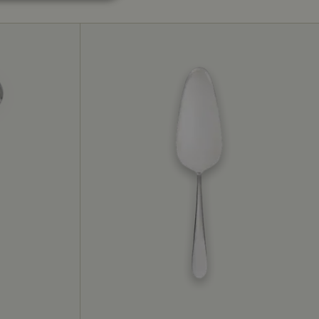
nktionalität
nmeldung und die
rwendet werden.
sam genutzten IP-
tbezogen anzuwenden.
t deaktiviert
 um die