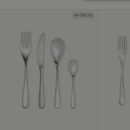
Unbeding
erforderli
16-TEILIG
Unbedingt erforderl
Kontoverwaltung. Oh
Name
_dcid
CookieScriptConse