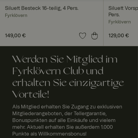
Siluett Besteck 16-teilig, 4 Pers.
Siluett Vors
Pers.
Fyrklövern
Fyrklövern
Preis
149,00 €
:
149,00 €
Preis
129,00 €
:
129,0
RWuid
Werden Sie Mitglied im
FPGSID
Fyrklövern Club und
erhalten Sie einzigartige
Vorteile!
geoipCountry
Als Mitglied erhalten Sie Zugang zu exklusiven
Mitgliederangeboten, der Tellergarantie,
Bonuspunkten auf alle Einkäufe und vielem
mehr. Aktuell erhalten Sie außerdem 1.000
Punkte als Willkommensbonus!
A
Anbi