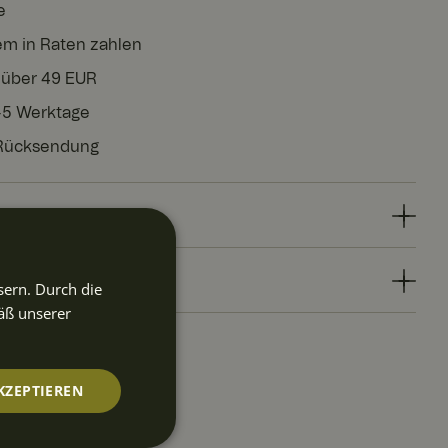
e
em in Raten zahlen
 über 49 EUR
3-5 Werktage
 Rücksendung
sern. Durch die
äß unserer
KZEPTIEREN