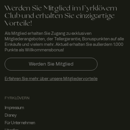
funktionieren.
Werden Sie Mitglied im Fyrklövern
RWuid
www.
Sitzu
Dieses Cookie
Club und erhalten Sie einzigartige
fyrklo
ng
wird
vern.
verwendet,
Vorteile!
com
um
einzigartige
Besucher zu
Als Mitglied erhalten Sie Zugang zu exklusiven
identifizieren,
Mitgliederangeboten, der Tellergarantie, Bonuspunkten auf alle
um
Einkäufe und vielem mehr. Aktuell erhalten Sie außerdem 1.000
Benutzererleb
Punkte als Willkommensbonus!
nis zu
verbessern,
indem
Werden Sie Mitglied
Nutzereinstell
ungen,
Sitzungsinfor
mationen und
Erfahren Sie mehr über unsere Mitgliedervorteile
Verhalten auf
der Website
verfolgt
werden.
FYRKLÖVERN
FPGSID
29
Dieser Cookie
Googl
Minut
dient dazu,
e
Impressum
.fyrkl
en 58
den
Disney
overn
Seku
Sitzungsstatus
.com
nden
des Benutzers
Für Unternehmen
seitenübergre
ifend zu