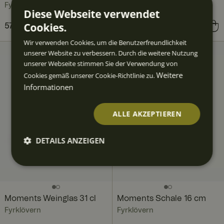
Fyrklövern
Fyrklövern
Diese Webseite verwendet
Cookies.
Preis
57,90 €
:
57,90 €
Preis
17,90 €
:
17,90 €
Wir verwenden Cookies, um die Benutzerfreundlichkeit
unserer Website zu verbessern. Durch die weitere Nutzung
unserer Webseite stimmen Sie der Verwendung von
Weitere
Cookies gemäß unserer Cookie-Richtlinie zu.
Informationen
ALLE AKZEPTIEREN
DETAILS ANZEIGEN
Unbedingt
Performan
Targeting
Funktiona
erforderlic
ce
lität
h
Moments Weinglas 31 cl
Moments Schale 16 cm
Fyrklövern
Fyrklövern