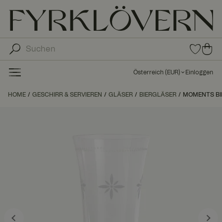
0
0
Arti
Art
kel
ike
in
Österreich
(
EUR
)
Einloggen
den
l in
Fav
de
HOME
GESCHIRR & SERVIEREN
GLÄSER
BIERGLÄSER
MOMENTS BI
orit
n
en
Wa
ren
kor
b