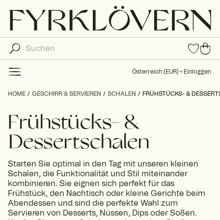
0
0
Arti
Art
kel
ike
in
Österreich
(
EUR
)
Einloggen
den
l in
Fav
de
HOME
GESCHIRR & SERVIEREN
SCHALEN
FRÜHSTÜCKS- & DESSER
orit
n
en
Wa
Frühstücks- &
ren
kor
Dessertschalen
b
Starten Sie optimal in den Tag mit unseren kleinen
Schalen, die Funktionalität und Stil miteinander
kombinieren. Sie eignen sich perfekt für das
Frühstück, den Nachtisch oder kleine Gerichte beim
Abendessen und sind die perfekte Wahl zum
Servieren von Desserts, Nüssen, Dips oder Soßen.