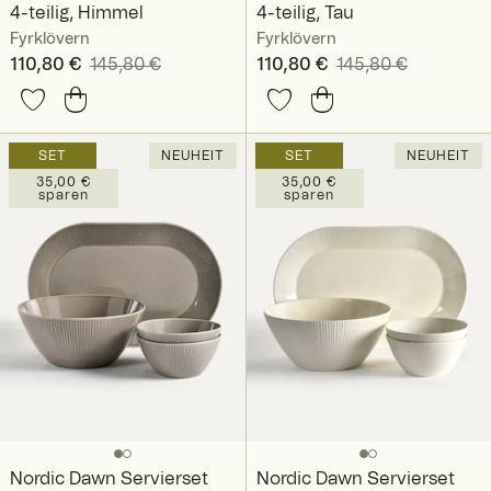
4-teilig, Himmel
4-teilig, Tau
Fyrklövern
Fyrklövern
Aktueller Preis
110,80 €
145,80 €
:
Aktueller Preis
110,80 €
145,80 €
:
110,80 €
Vorheriger Preis
:
110,80 €
Vorheriger Preis
:
145,80 €
145,80 €
SET
NEUHEIT
SET
NEUHEIT
35,00 €
35,00 €
sparen
sparen
Nordic Dawn Servierset
Nordic Dawn Servierset