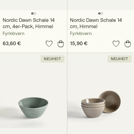
Nordic Dawn Schale 14
Nordic Dawn Schale 14
cm, 4er-Pack, Himmel
cm, Himmel
Fyrklövern
Fyrklövern
Preis
63,60 €
:
63,60 €
Preis
15,90 €
:
15,90 €
NEUHEIT
NEUHEIT