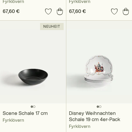
Fyrklövern
Fyrklövern
Preis
67,60 €
:
67,60 €
Preis
67,60 €
:
67,60 €
NEUHEIT
Scene Schale 17 cm
Disney Weihnachten
Schale 19 cm 4er-Pack
Fyrklövern
Fyrklövern