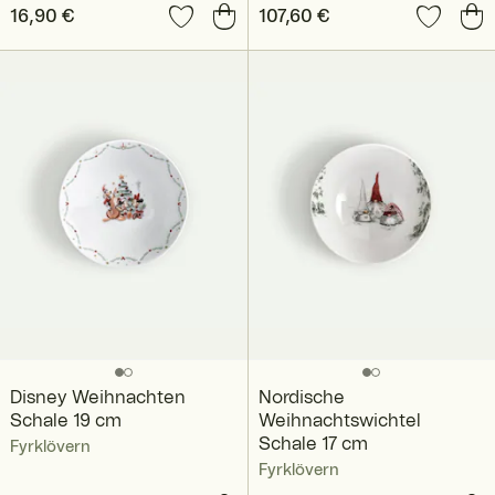
Preis
16,90 €
:
16,90 €
Preis
107,60 €
:
107,60 €
Disney Weihnachten
Nordische
Schale 19 cm
Weihnachtswichtel
Schale 17 cm
Fyrklövern
Fyrklövern