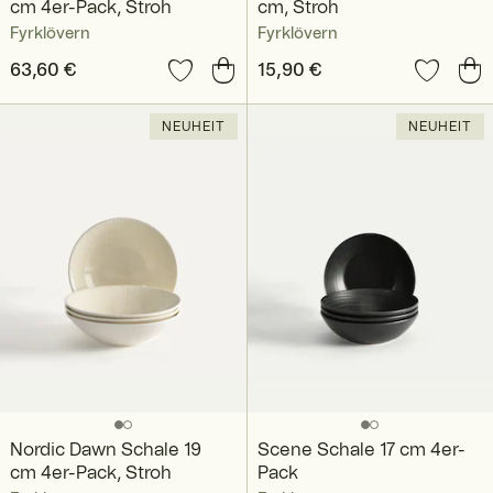
cm 4er-Pack, Stroh
cm, Stroh
Fyrklövern
Fyrklövern
Preis
63,60 €
:
63,60 €
Preis
15,90 €
:
15,90 €
NEUHEIT
NEUHEIT
Nordic Dawn Schale 19
Scene Schale 17 cm 4er-
cm 4er-Pack, Stroh
Pack