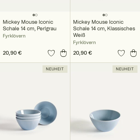
Mickey Mouse Iconic
Mickey Mouse Iconic
Schale 14 cm, Perlgrau
Schale 14 cm, Klassisches
Weiß
Fyrklövern
Fyrklövern
Preis
20,90 €
:
20,90 €
Preis
20,90 €
:
20,90 €
NEUHEIT
NEUHEIT