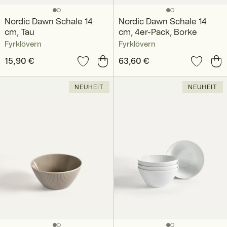
Nordic Dawn Schale 14
Nordic Dawn Schale 14
cm, Tau
cm, 4er-Pack, Borke
Fyrklövern
Fyrklövern
Preis
15,90 €
:
15,90 €
Preis
63,60 €
:
63,60 €
NEUHEIT
NEUHEIT