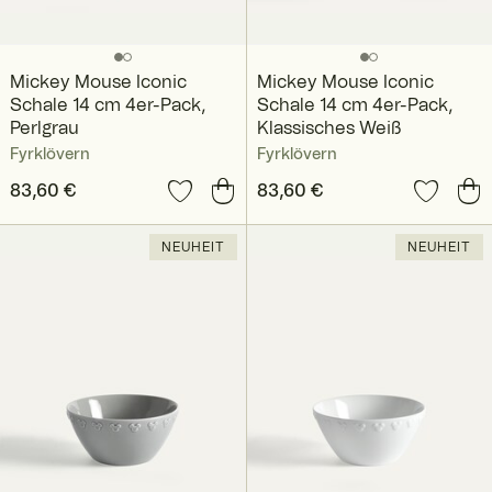
Mickey Mouse Iconic
Mickey Mouse Iconic
Schale 14 cm 4er-Pack,
Schale 14 cm 4er-Pack,
Perlgrau
Klassisches Weiß
Fyrklövern
Fyrklövern
Preis
83,60 €
:
83,60 €
Preis
83,60 €
:
83,60 €
NEUHEIT
NEUHEIT