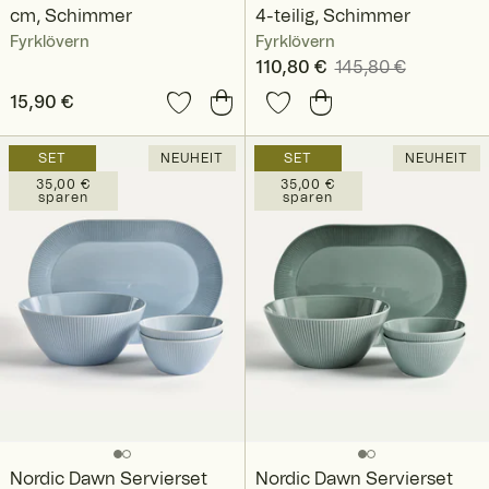
cm, Schimmer
4-teilig, Schimmer
Fyrklövern
Fyrklövern
Aktueller Preis
110,80 €
145,80 €
:
110,80 €
Vorheriger Preis
:
Preis
15,90 €
:
15,90 €
145,80 €
SET
NEUHEIT
SET
NEUHEIT
35,00 €
35,00 €
sparen
sparen
Nordic Dawn Servierset
Nordic Dawn Servierset