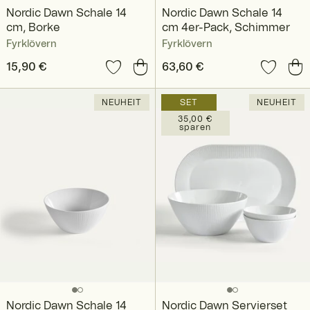
Nordic Dawn Schale 14
Nordic Dawn Schale 14
cm, Borke
cm 4er-Pack, Schimmer
Fyrklövern
Fyrklövern
Preis
15,90 €
:
15,90 €
Preis
63,60 €
:
63,60 €
NEUHEIT
SET
NEUHEIT
35,00 €
sparen
Nordic Dawn Schale 14
Nordic Dawn Servierset