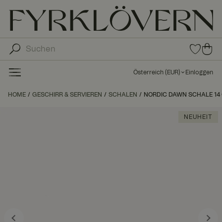
0
0
Arti
Art
kel
ike
in
Österreich
(
EUR
)
Einloggen
den
l in
Fav
de
HOME
GESCHIRR & SERVIEREN
SCHALEN
NORDIC DAWN SCHALE 14 
orit
n
en
Wa
NEUHEIT
ren
kor
b