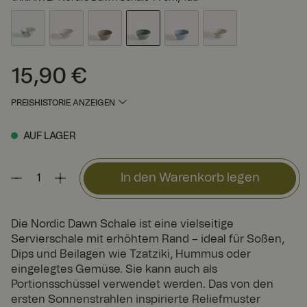
15,90 €
Preis
:
15,90 €
PREISHISTORIE ANZEIGEN
AUF LAGER
In den Warenkorb legen
Die Nordic Dawn Schale ist eine vielseitige
Servierschale mit erhöhtem Rand – ideal für Soßen,
Dips und Beilagen wie Tzatziki, Hummus oder
eingelegtes Gemüse. Sie kann auch als
Portionsschüssel verwendet werden. Das von den
ersten Sonnenstrahlen inspirierte Reliefmuster