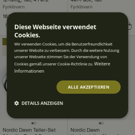
12-teilig, Tau, 4 Pers.
4er-Pack, Tau
Fyrklövern
Fyrklövern
Aktueller Preis
161,80 €
218,80 €
:
161,80 €
Vorheriger Preis
:
Diese Webseite verwendet
Preis
83,60 €
:
83,60 €
218,80 €
Cookies.
SET
Wir verwenden Cookies, um die Benutzerfreundlichkeit
120,00 €
unserer Website zu verbessern. Durch die weitere Nutzung
sparen
unserer Webseite stimmen Sie der Verwendung von
Weitere
Cookies gemäß unserer Cookie-Richtlinie zu.
Informationen
ALLE AKZEPTIEREN
DETAILS ANZEIGEN
Unbedingt
Performan
Targeting
Funktiona
erforderlic
ce
lität
h
Nordic Dawn Teller-Set
Nordic Dawn