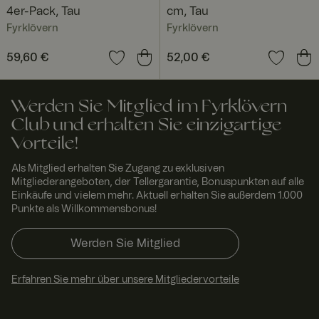
Script.com
4er-Pack, Tau
cm, Tau
muss
Fyrklövern
Fyrklövern
ordnungsgem
äß
funktionieren.
Preis
59,60 €
:
59,60 €
Preis
52,00 €
:
52,00 €
RWuid
www.
Sitzu
Dieses Cookie
fyrklo
ng
wird
vern.
verwendet,
Werden Sie Mitglied im Fyrklövern
com
um
einzigartige
Club und erhalten Sie einzigartige
Besucher zu
identifizieren,
Vorteile!
um
Benutzererleb
nis zu
Als Mitglied erhalten Sie Zugang zu exklusiven
verbessern,
Mitgliederangeboten, der Tellergarantie, Bonuspunkten auf alle
indem
Einkäufe und vielem mehr. Aktuell erhalten Sie außerdem 1.000
Nutzereinstell
Punkte als Willkommensbonus!
ungen,
Sitzungsinfor
mationen und
Werden Sie Mitglied
Verhalten auf
der Website
verfolgt
werden.
Erfahren Sie mehr über unsere Mitgliedervorteile
FPGSID
29
Dieser Cookie
Googl
Minut
dient dazu,
e