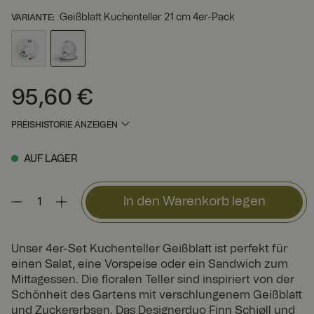
Geißblatt Kuchenteller 21 cm 4er-Pack
VARIANTE
:
95,60 €
Preis
:
95,60 €
PREISHISTORIE ANZEIGEN
AUF LAGER
In den Warenkorb legen
Unser 4er-Set Kuchenteller Geißblatt ist perfekt für
einen Salat, eine Vorspeise oder ein Sandwich zum
Mittagessen. Die floralen Teller sind inspiriert von der
Schönheit des Gartens mit verschlungenem Geißblatt
und Zuckererbsen. Das Designerduo Finn Schjøll und