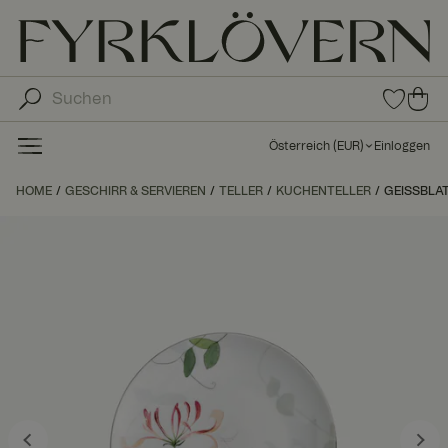
0
0
Arti
Art
kel
ike
in
Österreich
(
EUR
)
Einloggen
den
l in
Fav
de
HOME
GESCHIRR & SERVIEREN
TELLER
KUCHENTELLER
orit
GEISSBLAT
n
en
Wa
ren
kor
b