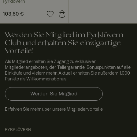
Fyrklövern
Woch
wird vom
eScri
en 2
Cookie-
pt
www.
Tage
Script.com-
Preis
103,60 €
:
103,60 €
fyrklo
Dienst
vern.
verwendet,
com
um die
Einwilligungse
Werden Sie Mitglied im Fyrklövern
instellungen
für Besucher-
Club und erhalten Sie einzigartige
Cookies zu
speichern.
Vorteile!
Das Cookie-
Banner von
Als Mitglied erhalten Sie Zugang zu exklusiven
Cookie-
Script.com
Mitgliederangeboten, der Tellergarantie, Bonuspunkten auf alle
muss
Einkäufe und vielem mehr. Aktuell erhalten Sie außerdem 1.000
ordnungsgem
Punkte als Willkommensbonus!
äß
funktionieren.
Werden Sie Mitglied
RWuid
www.
Sitzu
Dieses Cookie
fyrklo
ng
wird
vern.
verwendet,
com
um
Erfahren Sie mehr über unsere Mitgliedervorteile
einzigartige
Besucher zu
identifizieren,
um
FYRKLÖVERN
Benutzererleb
nis zu