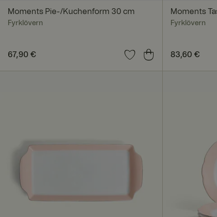
Moments Pie-/Kuchenform 30 cm
Moments Tas
Unbedingt erforderl
Kontoverwaltung. Oh
Fyrklövern
Fyrklövern
Name
Preis
67,90 €
:
67,90 €
Preis
83,60 €
:
83,60
_dcid
CookieScriptConse
RWuid