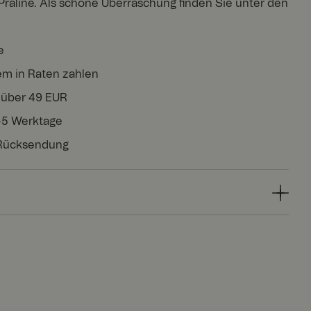
raline. Als schöne Überraschung finden Sie unter den
e
em in Raten zahlen
 über 49 EUR
3-5 Werktage
 Rücksendung