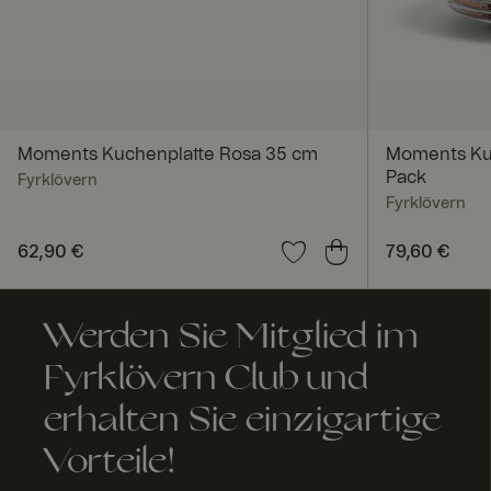
FPGSID
geoipCountry
Moments Kuchenplatte Rosa 35 cm
Moments Kuc
Pack
Fyrklövern
Fyrklövern
Preis
62,90 €
:
62,90 €
Preis
79,60 €
:
79,60
A
Anbi
Anbieter 
bl
Name
eter
Werden Sie Mitglied im
Domäne
a
/
Name
f
Do
FPID
Google
a
Fyrklövern Club und
män
.fyrklover
u
e
com
Name
erhalten Sie einzigartige
_fbp
Meta
FPLC
.fyrk
2
Platform
love
St
Vorteile!
Inc.
rn.c
u
.fyrklover
om
d
com