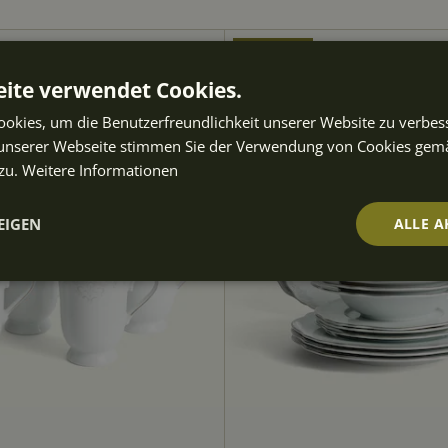
SET
70,00 € sparen
ite verwendet Cookies.
okies, um die Benutzerfreundlichkeit unserer Website zu verbes
unserer Webseite stimmen Sie der Verwendung von Cookies gem
zu.
Weitere Informationen
EIGEN
ALLE A
t
Performance
Targeting
Fu
ch
Unbedingt erforderlich
Performance
Targeting
Funktionalität