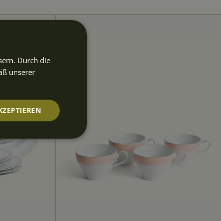
sern. Durch die
äß unserer
KZEPTIEREN
nktionalität