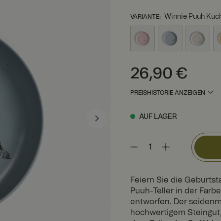
Winnie Puuh Kuch
VARIANTE
:
Preis
:
26,90 €
26,90 €
PREISHISTORIE ANZEIGEN
AUF LAGER
Feiern Sie die Geburtst
Puuh-Teller in der Farb
entworfen. Der seidenma
hochwertigem Steingut, 