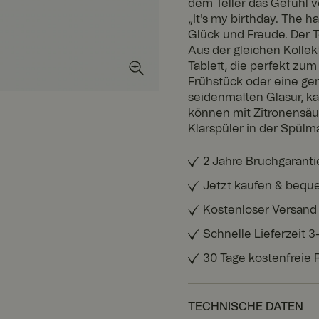
dem Teller das Gefühl vo
„It's my birthday. The h
Glück und Freude. Der T
Aus der gleichen Kollek
Tablett, die perfekt zum
Frühstück oder eine gem
seidenmatten Glasur, k
können mit Zitronensäu
Klarspüler in der Spülma
2 Jahre Bruchgaranti
Jetzt kaufen & bequ
Kostenloser Versand
Schnelle Lieferzeit 
30 Tage kostenfreie
TECHNISCHE DATEN