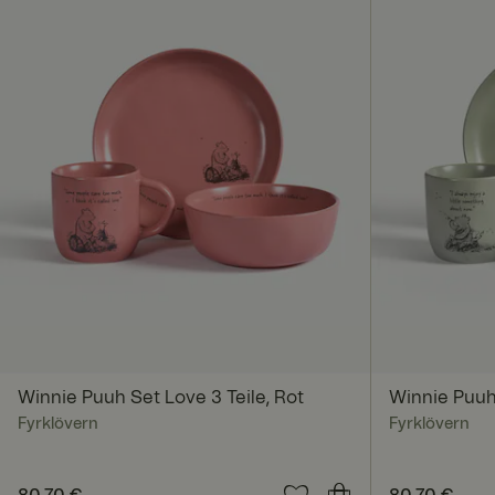
Name
_dcid
CookieScriptConse
RWuid
Winnie Puuh Set Love 3 Teile, Rot
Winnie Puuh
Fyrklövern
Fyrklövern
FPGSID