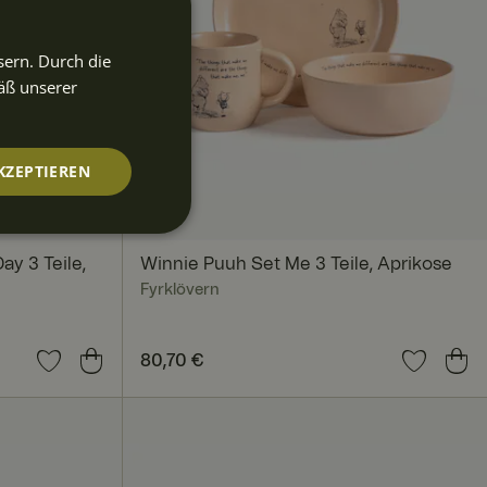
sern. Durch die
äß unserer
KZEPTIEREN
nktionalität
ay 3 Teile,
Winnie Puuh Set Me 3 Teile, Aprikose
Fyrklövern
Preis
80,70 €
:
80,70 €
nmeldung und die
rwendet werden.