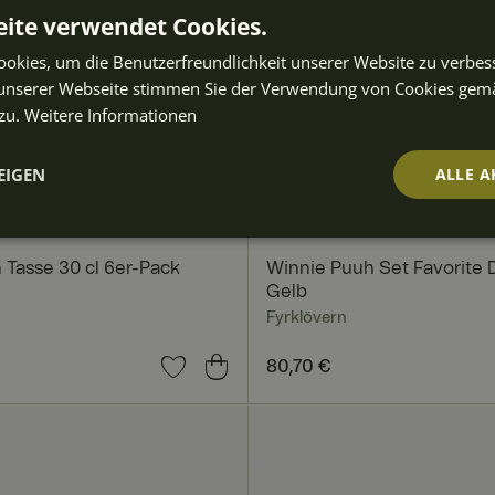
ite verwendet Cookies.
okies, um die Benutzerfreundlichkeit unserer Website zu verbes
unserer Webseite stimmen Sie der Verwendung von Cookies gem
zu.
Weitere Informationen
EIGEN
ALLE A
t
Performance
Targeting
Fu
ch
 Tasse 30 cl 6er-Pack
Winnie Puuh Set Favorite D
Gelb
Fyrklövern
0 €
Preis
80,70 €
:
80,70 €
Unbedingt erforderlich
Performance
Targeting
Funktionalität
iche Cookies ermöglichen wesentliche Kernfunktionen der Website wie die Benutzera
ne die unbedingt erforderlichen Cookies kann die Website nicht ordnungsgemäß ve