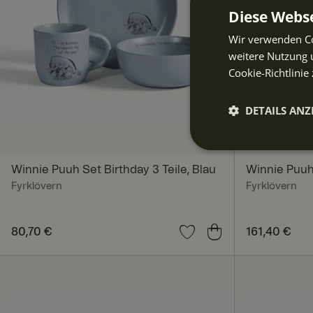
Diese Webse
Wir verwenden Co
weitere Nutzung 
Cookie-Richtlinie 
DETAILS ANZ
Unbeding
erforderli
Winnie Puuh Set Birthday 3 Teile, Blau
Winnie Puuh
Fyrklövern
Fyrklövern
Preis
80,70 €
:
80,70 €
Preis
161,40 €
:
161,4
Unbedingt erforderl
Kontoverwaltung. Oh