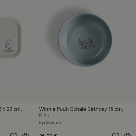
sam genutzten IP-
tbezogen anzuwenden.
t deaktiviert
 um die
. Das Cookie-Banner
ntifizieren, um
 x 22 cm,
Winnie Puuh Schale Birthday 15 cm,
t werden.
Blau
Fyrklövern
itenübergreifend zu