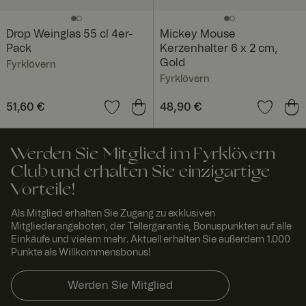
Das Cookie-
Banner von
Cookie-
Drop Weinglas 55 cl 4er-
Mickey Mouse
Script.com
muss
Pack
Kerzenhalter 6 x 2 cm,
ordnungsgem
Gold
äß
Fyrklövern
funktionieren.
Fyrklövern
RWuid
www.
Sitzu
Dieses Cookie
fyrklo
ng
wird
Preis
51,60 €
:
51,60 €
Preis
48,90 €
:
48,90 €
vern.
verwendet,
com
um
einzigartige
Besucher zu
Werden Sie Mitglied im Fyrklövern
identifizieren,
um
Club und erhalten Sie einzigartige
Benutzererleb
Vorteile!
nis zu
verbessern,
indem
Als Mitglied erhalten Sie Zugang zu exklusiven
Nutzereinstell
Mitgliederangeboten, der Tellergarantie, Bonuspunkten auf alle
ungen,
Sitzungsinfor
Einkäufe und vielem mehr. Aktuell erhalten Sie außerdem 1.000
mationen und
Punkte als Willkommensbonus!
Verhalten auf
der Website
verfolgt
Werden Sie Mitglied
werden.