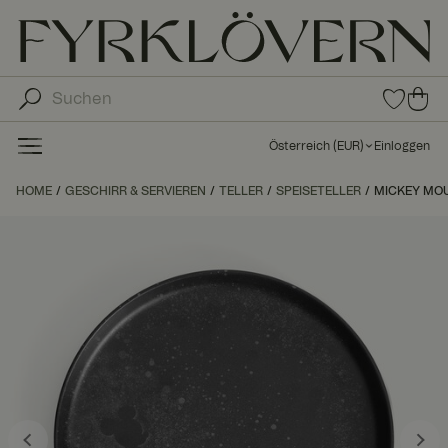
0
0
Arti
Art
kel
ike
in
Österreich
(
EUR
)
Einloggen
den
l in
Fav
de
HOME
GESCHIRR & SERVIEREN
TELLER
SPEISETELLER
MICKEY MOU
orit
n
en
Wa
ren
kor
b