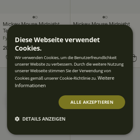
Mickey Mouse Midnight
Mickey Mouse Midnight
Teller-Set 12-teilig, 4 Pers.
Tiefer Teller 22 cm
Diese Webseite verwendet
Fyrklövern
Fyrklövern
Cookies.
Aktueller Preis
204,80 €
274,80 €
:
204,80 €
Vorheriger Preis
:
Wir verwenden Cookies, um die Benutzerfreundlichkeit
Preis
23,90 €
:
23,90 €
274,80 €
unserer Website zu verbessern. Durch die weitere Nutzung
unserer Webseite stimmen Sie der Verwendung von
Weitere
Cookies gemäß unserer Cookie-Richtlinie zu.
Informationen
ALLE AKZEPTIEREN
DETAILS ANZEIGEN
Unbedingt
Performan
Targeting
Funktiona
erforderlic
ce
lität