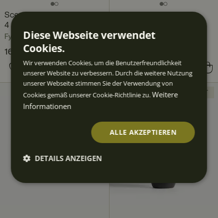
Scene Teller-Set 12-teilig,
Scene Teller 27 cm 4er-
4 Pers.
Pack
Diese Webseite verwendet
Fyrklövern
Fyrklövern
Cookies.
Aktueller Preis
166,80 €
226,80 €
:
Wir verwenden Cookies, um die Benutzerfreundlichkeit
166,80 €
Vorheriger Preis
:
Preis
83,60 €
:
83,60 €
unserer Website zu verbessern. Durch die weitere Nutzung
226,80 €
unserer Webseite stimmen Sie der Verwendung von
Weitere
NEUHEIT
NEUHEIT
Cookies gemäß unserer Cookie-Richtlinie zu.
Informationen
ALLE AKZEPTIEREN
DETAILS ANZEIGEN
Unbedingt
Performan
Targeting
Funktiona
erforderlic
ce
lität
h