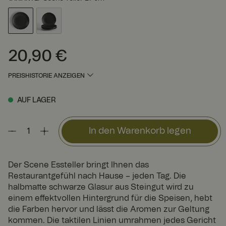
20,90 €
Preis
:
20,90 €
PREISHISTORIE ANZEIGEN
AUF LAGER
In den Warenkorb legen
Der Scene Essteller bringt Ihnen das
Restaurantgefühl nach Hause – jeden Tag. Die
halbmatte schwarze Glasur aus Steingut wird zu
einem effektvollen Hintergrund für die Speisen, hebt
die Farben hervor und lässt die Aromen zur Geltung
kommen. Die taktilen Linien umrahmen jedes Gericht