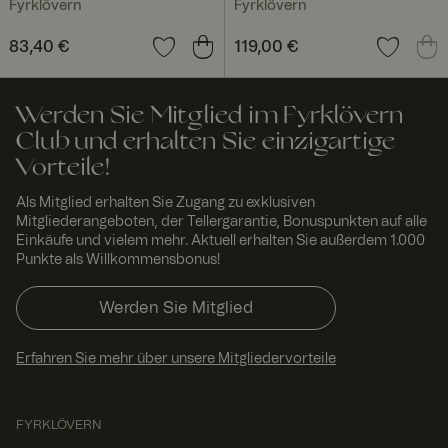
Fyrklövern
Fyrklövern
muss
ordnungsgem
äß
Preis
83,40 €
:
83,40 €
Preis
119,00 €
:
119,00 €
funktionieren.
RWuid
www.
Sitzu
Dieses Cookie
fyrklo
ng
wird
Werden Sie Mitglied im Fyrklövern
vern.
verwendet,
com
um
Club und erhalten Sie einzigartige
einzigartige
Besucher zu
Vorteile!
identifizieren,
um
Als Mitglied erhalten Sie Zugang zu exklusiven
Benutzererleb
nis zu
Mitgliederangeboten, der Tellergarantie, Bonuspunkten auf alle
verbessern,
Einkäufe und vielem mehr. Aktuell erhalten Sie außerdem 1.000
indem
Punkte als Willkommensbonus!
Nutzereinstell
ungen,
Sitzungsinfor
Werden Sie Mitglied
mationen und
Verhalten auf
der Website
verfolgt
Erfahren Sie mehr über unsere Mitgliedervorteile
werden.
FPGSID
29
Dieser Cookie
Googl
Minut
dient dazu,
e
FYRKLÖVERN
.fyrkl
en 58
den
overn
Seku
Sitzungsstatus