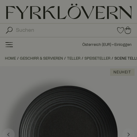
0
0
Arti
Art
kel
ike
in
Österreich
(
EUR
)
Einloggen
den
l in
Fav
de
HOME
GESCHIRR & SERVIEREN
TELLER
SPEISETELLER
SCENE TELL
orit
n
en
Wa
NEUHEIT
ren
kor
b