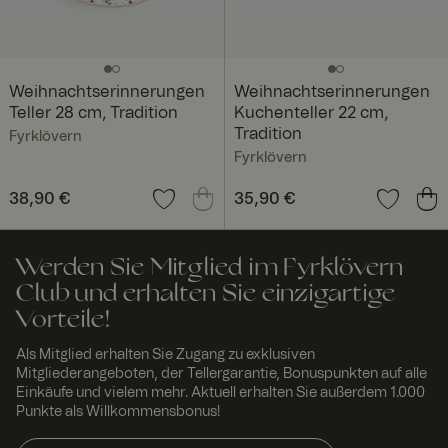
speichern.
Das Cookie-
Banner von
Cookie-
Script.com
muss
Weihnachtserinnerungen
Weihnachtserinnerungen
ordnungsgem
Teller 28 cm, Tradition
Kuchenteller 22 cm,
äß
funktionieren.
Tradition
Fyrklövern
Fyrklövern
RWuid
www.
Sitzu
Dieses Cookie
fyrklo
ng
wird
vern.
verwendet,
Preis
38,90 €
:
38,90 €
Preis
35,90 €
:
35,90 €
com
um
einzigartige
Besucher zu
identifizieren,
Werden Sie Mitglied im Fyrklövern
um
Benutzererleb
Club und erhalten Sie einzigartige
nis zu
verbessern,
Vorteile!
indem
Nutzereinstell
Als Mitglied erhalten Sie Zugang zu exklusiven
ungen,
Sitzungsinfor
Mitgliederangeboten, der Tellergarantie, Bonuspunkten auf alle
mationen und
Einkäufe und vielem mehr. Aktuell erhalten Sie außerdem 1.000
Verhalten auf
Punkte als Willkommensbonus!
der Website
verfolgt
werden.