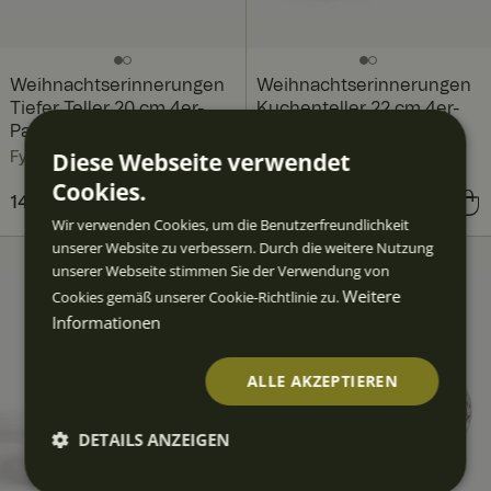
Weihnachtserinnerungen
Weihnachtserinnerungen
Tiefer Teller 20 cm 4er-
Kuchenteller 22 cm 4er-
Pack, Erinnerungen
Pack, Tradition
Diese Webseite verwendet
Fyrklövern
Fyrklövern
Cookies.
Preis
147,60 €
:
147,60 €
Preis
143,60 €
:
143,60 €
Wir verwenden Cookies, um die Benutzerfreundlichkeit
unserer Website zu verbessern. Durch die weitere Nutzung
SET
unserer Webseite stimmen Sie der Verwendung von
120,00 €
Weitere
Cookies gemäß unserer Cookie-Richtlinie zu.
sparen
Informationen
ALLE AKZEPTIEREN
DETAILS ANZEIGEN
Unbedingt
Performan
Targeting
Funktiona