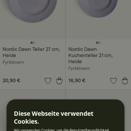
Nordic Dawn Teller 27 cm,
Nordic Dawn
Heide
Kuchenteller 21 cm,
Heide
Fyrklövern
Fyrklövern
Preis
20,90 €
:
20,90 €
Preis
16,90 €
:
16,90 €
Diese Webseite verwendet
Cookies.
Wir verwenden Cookies, um die Benutzerfreundlichkeit