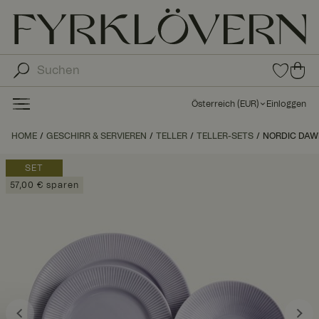
0
0
Arti
Art
kel
ike
in
Österreich
(
EUR
)
Einloggen
den
l in
Fav
de
HOME
GESCHIRR & SERVIEREN
TELLER
TELLER-SETS
NORDIC DAWN 
orit
n
en
Wa
SET
ren
57,00 € sparen
kor
b