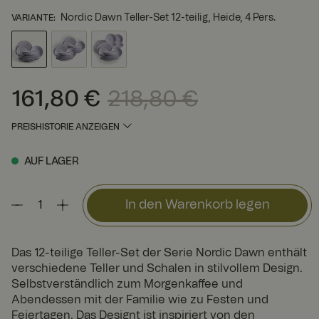
Nordic Dawn Teller-Set 12-teilig, Heide, 4 Pers.
VARIANTE
:
161,80 €
218,80 €
Aktueller Preis
:
161,80 €
Vorheriger Preis
:
218,80 €
PREISHISTORIE ANZEIGEN
AUF LAGER
In den Warenkorb legen
Das 12-teilige Teller-Set der Serie Nordic Dawn enthält
verschiedene Teller und Schalen in stilvollem Design.
Selbstverständlich zum Morgenkaffee und
Abendessen mit der Familie wie zu Festen und
Feiertagen. Das Designt ist inspiriert von den