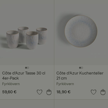
Côte d'Azur Tasse 30 cl
Côte d'Azur Kuchenteller
4er-Pack
21 cm
Fyrklövern
Fyrklövern
Preis
59,60 €
:
59,60 €
Preis
18,90 €
:
18,90 €