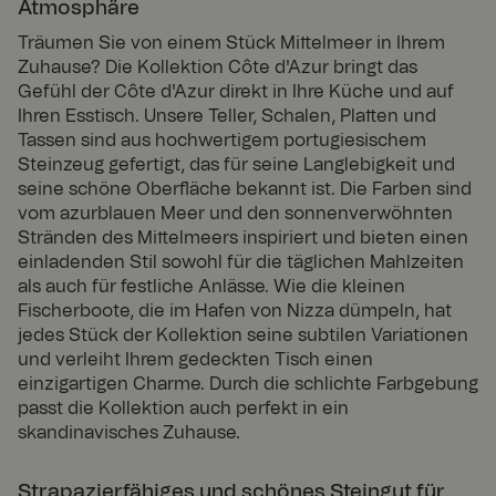
Atmosphäre
Ablau
ter /
Name
fdatu
Beschreibung
Dom
Träumen Sie von einem Stück Mittelmeer in Ihrem
m
äne
Zuhause? Die Kollektion Côte d'Azur bringt das
CookieScriptConsent
4
Dieses Cookie
Cooki
Gefühl der Côte d'Azur direkt in Ihre Küche und auf
Woch
wird vom
eScri
Ihren Esstisch. Unsere Teller, Schalen, Platten und
en 2
Cookie-
pt
www.
Tage
Script.com-
Tassen sind aus hochwertigem portugiesischem
fyrklo
Dienst
Steinzeug gefertigt, das für seine Langlebigkeit und
vern.
verwendet, um
com
die
seine schöne Oberfläche bekannt ist. Die Farben sind
Einwilligungsei
vom azurblauen Meer und den sonnenverwöhnten
nstellungen
für Besucher-
Stränden des Mittelmeers inspiriert und bieten einen
Cookies zu
einladenden Stil sowohl für die täglichen Mahlzeiten
speichern. Das
Cookie-Banner
als auch für festliche Anlässe. Wie die kleinen
Google Privacy Policy
von Cookie-
Fischerboote, die im Hafen von Nizza dümpeln, hat
Script.com
muss
jedes Stück der Kollektion seine subtilen Variationen
ordnungsgem
und verleiht Ihrem gedeckten Tisch einen
äß
funktionieren.
einzigartigen Charme. Durch die schlichte Farbgebung
passt die Kollektion auch perfekt in ein
SERVERID
Sitzu
Wird
HAPr
skandinavisches Zuhause.
ng
normalerweis
oxy
e zum
Tech
Lastausgleich
nolog
verwendet.
ies
Strapazierfähiges und schönes Steingut für