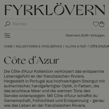
0
0
Arti
Art
kel
ike
in
Österreich
(
EUR
)
Einloggen
den
l in
Fav
de
HOME
KOLLEKTIONEN & TAFELSERVICE
ALLTAG & FEST
CÔTE D'AZU
orit
n
en
Wa
Côte d'Azur
ren
kor
Die Côte d'Azur Kollektion verkörpert das entspannte
b
Lebensgefühl an der französischen Riviera.
Hergestellt in Portugal aus hochwertigem Steingut mit
authentischer, handgefertigter Optik, in Farben, die
das azurblaue Meer und die warmen Töne des
Sandes widerspiegeln. Mit Côte d'Azur schaffst du
Gemeinschaft, Fröhlichkeit und Entspannung – genau
wie das Leben an der französischen Riviera.