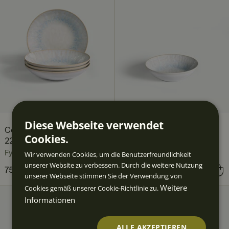
Diese Webseite verwendet
Côte d'Azur Tiefer Teller
Côte d'Azur Schale 17 cm
Cookies.
22 cm 4er-Pack
Fyrklövern
Fyrklövern
Wir verwenden Cookies, um die Benutzerfreundlichkeit
unserer Website zu verbessern. Durch die weitere Nutzung
Preis
75,60 €
:
75,60 €
Preis
16,90 €
:
16,90 €
unserer Webseite stimmen Sie der Verwendung von
Weitere
Cookies gemäß unserer Cookie-Richtlinie zu.
Informationen
ALLE AKZEPTIEREN