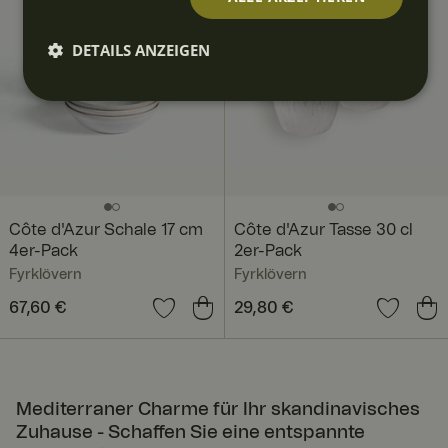
DETAILS ANZEIGEN
Unbedi
Perform
Targeti
Funktio
Unklass
ngt
ance
ng
nalität
ifizierte
erforde
rlich
Côte d'Azur Schale 17 cm
Côte d'Azur Tasse 30 cl
4er-Pack
2er-Pack
Unbedingt erforderlich
Performance
Fyrklövern
Fyrklövern
Targeting
Funktionalität
Unklassifizierte
Preis
67,60 €
:
67,60 €
Preis
29,80 €
:
29,80 €
Unbedingt erforderliche Cookies ermöglichen wesentliche
Kernfunktionen der Website wie die Benutzeranmeldung
und die Kontoverwaltung. Ohne die unbedingt
erforderlichen Cookies kann die Website nicht
Mediterraner Charme für Ihr skandinavisches
ordnungsgemäß verwendet werden.
Zuhause - Schaffen Sie eine entspannte
Anbie