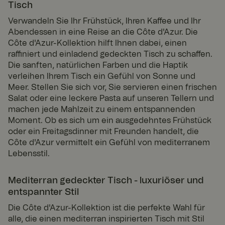
vern.
verwendet, um
Tisch
com
einzigartige
Besucher zu
Verwandeln Sie Ihr Frühstück, Ihren Kaffee und Ihr
identifizieren,
Abendessen in eine Reise an die Côte d'Azur. Die
um
Benutzererleb
Côte d'Azur-Kollektion hilft Ihnen dabei, einen
nis zu
raffiniert und einladend gedeckten Tisch zu schaffen.
verbessern,
indem
Die sanften, natürlichen Farben und die Haptik
Nutzereinstell
verleihen Ihrem Tisch ein Gefühl von Sonne und
ungen,
Sitzungsinfor
Meer. Stellen Sie sich vor, Sie servieren einen frischen
mationen und
Salat oder eine leckere Pasta auf unseren Tellern und
Verhalten auf
der Website
machen jede Mahlzeit zu einem entspannenden
verfolgt
Moment. Ob es sich um ein ausgedehntes Frühstück
werden.
oder ein Freitagsdinner mit Freunden handelt, die
ASP.NET_SessionId
Sitzu
Dieses Cookie
Micro
Côte d'Azur vermittelt ein Gefühl von mediterranem
ng
wird von
soft
Doubleclick
Lebensstil.
Corp
gesetzt und
orati
enthält
on
www.
Informationen
Mediterran gedeckter Tisch - luxuriöser und
fyrklo
darüber, wie
vern.
der
entspannter Stil
com
Endbenutzer
die Website
Die Côte d'Azur-Kollektion ist die perfekte Wahl für
nutzt, sowie
alle, die einen mediterran inspirierten Tisch mit Stil
über Werbung,