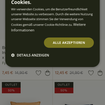
Cookies.
Wir verwenden Cookies, um die Benutzerfreundlichkeit
unserer Website zu verbessern. Durch die weitere Nutzung
unserer Webseite stimmen Sie der Verwendung von
Weitere
Cookies gemäß unserer Cookie-Richtlinie zu.
Informationen
ALLE AKZEPTIEREN
Breath of Nature
Breath of Nature
Innenkissen Polyester 50
Kissenbezug 48 x 48 cm,
DETAILS ANZEIGEN
x 50 cm
Evening Darkness
Fyrklövern
Fyrklövern
Unbedingt
Performan
Targeting
Funktiona
erforderlic
ce
lität
h
Aktueller Preis
7,45 €
14,90 €
:
Aktueller Preis
12,45 €
24,90 €
:
7,45 €
Vorheriger Preis
:
12,45 €
Vorheriger Preis
:
14,90 €
24,90 €
OUTLET
OUTLET
50%
50%
Unbedingt erforderlich
Performance