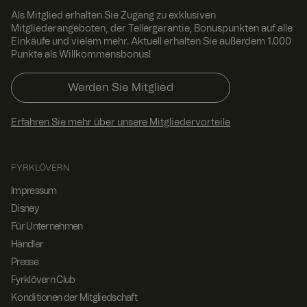
Er ist für die
Sicherheit der
Als Mitglied erhalten Sie Zugang zu exklusiven
Website
Mitgliederangeboten, der Tellergarantie, Bonuspunkten auf alle
erforderlich
Einkäufe und vielem mehr. Aktuell erhalten Sie außerdem 1.000
und kann nicht
Punkte als Willkommensbonus!
deaktiviert
werden.
Werden Sie Mitglied
CookieScriptConsent
4
Dieses Cookie
Cooki
Woch
wird vom
eScri
en 2
Cookie-
pt
www.
Tage
Script.com-
Erfahren Sie mehr über unsere Mitgliedervorteile
fyrklo
Dienst
vern.
verwendet,
com
um die
Einwilligungse
FYRKLÖVERN
instellungen
für Besucher-
Cookies zu
Impressum
speichern.
Disney
Das Cookie-
Banner von
Für Unternehmen
Cookie-
Script.com
Händler
muss
ordnungsgem
Presse
äß
Fyrklövern Club
funktionieren.
Konditionen der Mitgliedschaft
RWuid
www.
Sitzu
Dieses Cookie