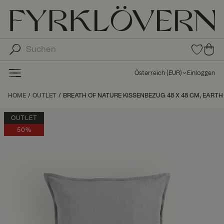
0
0
Arti
Art
kel
ike
in
Österreich
(
EUR
)
Einloggen
den
l in
Fav
de
HOME
OUTLET
BREATH OF NATURE KISSENBEZUG 48 X 48 CM, EARTH
orit
n
en
Wa
OUTLET
ren
50%
kor
b