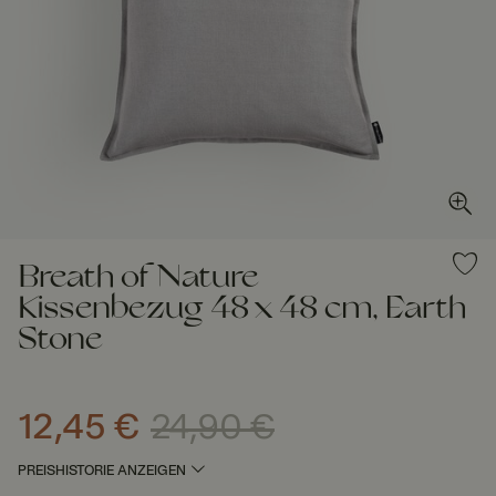
Breath of Nature
Kissenbezug 48 x 48 cm, Earth
Stone
12,45 €
24,90 €
Aktueller Preis
:
12,45 €
Vorheriger Preis
:
24,90 €
PREISHISTORIE ANZEIGEN