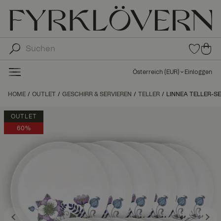
0
0
Arti
Art
kel
ike
in
Österreich
(
EUR
)
Einloggen
den
l in
Fav
de
HOME
OUTLET
GESCHIRR & SERVIEREN
TELLER
LINNEA TELLER-SET
orit
n
en
Wa
OUTLET
ren
60%
kor
b