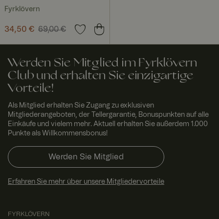
Script.com
muss
Fyrklövern
ordnungsgem
äß
Aktueller Preis
34,50 €
69,00 €
:
funktionieren.
34,50 €
Vorheriger Preis
:
RWuid
www.
Sitzu
Dieses Cookie
69,00 €
fyrklo
ng
wird
vern.
verwendet,
Werden Sie Mitglied im Fyrklövern
com
um
einzigartige
Club und erhalten Sie einzigartige
Besucher zu
Vorteile!
identifizieren,
um
Benutzererleb
Als Mitglied erhalten Sie Zugang zu exklusiven
nis zu
Mitgliederangeboten, der Tellergarantie, Bonuspunkten auf alle
verbessern,
Einkäufe und vielem mehr. Aktuell erhalten Sie außerdem 1.000
indem
Nutzereinstell
Punkte als Willkommensbonus!
ungen,
Sitzungsinfor
mationen und
Werden Sie Mitglied
Verhalten auf
der Website
verfolgt
Erfahren Sie mehr über unsere Mitgliedervorteile
werden.
FPGSID
29
Dieser Cookie
Googl
Minut
dient dazu,
e
.fyrkl
en 58
den
FYRKLÖVERN