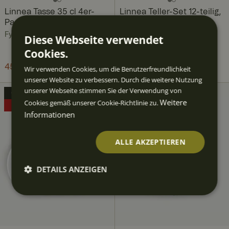
Linnea Tasse 35 cl 4er-
Linnea Teller-Set 12-teilig,
Pack
4 Pers.
Fyrklövern
Fyrklövern
Diese Webseite verwendet
Cookies.
Aktueller Preis
119,52 €
298,80 €
:
119,52 €
Vorheriger Preis
:
Aktueller Preis
45,80 €
91,60 €
:
Wir verwenden Cookies, um die Benutzerfreundlichkeit
298,80 €
45,80 €
Vorheriger Preis
:
unserer Website zu verbessern. Durch die weitere Nutzung
91,60 €
unserer Webseite stimmen Sie der Verwendung von
OUTLET
OUTLET
Weitere
Cookies gemäß unserer Cookie-Richtlinie zu.
60%
60%
Informationen
ALLE AKZEPTIEREN
DETAILS ANZEIGEN
Unbedingt
Performan
Targeting
Funktiona
erforderlic
ce
lität
h