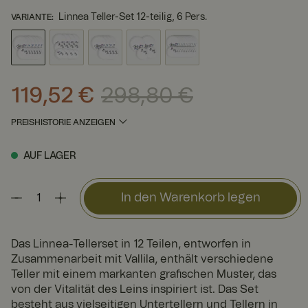
Linnea Teller-Set 12-teilig, 6 Pers.
VARIANTE
:
119,52 €
298,80 €
Aktueller Preis
:
119,52 €
Vorheriger Preis
:
298,80 €
PREISHISTORIE ANZEIGEN
AUF LAGER
In den Warenkorb legen
Das Linnea-Tellerset in 12 Teilen, entworfen in
Zusammenarbeit mit Vallila, enthält verschiedene
Teller mit einem markanten grafischen Muster, das
von der Vitalität des Leins inspiriert ist. Das Set
besteht aus vielseitigen Untertellern und Tellern in