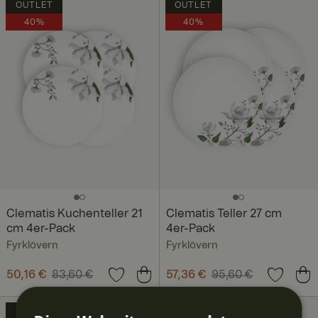
OUTLET
OUTLET
40%
40%
Clematis Kuchenteller 21
Clematis Teller 27 cm
cm 4er-Pack
4er-Pack
Fyrklövern
Fyrklövern
Aktueller Preis
50,16 €
83,60 €
:
Aktueller Preis
57,36 €
95,60 €
:
50,16 €
Vorheriger Preis
:
57,36 €
Vorheriger Preis
:
83,60 €
95,60 €
OUTLET
OUTLET