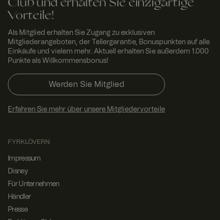
Club und erhalten Sie einzigartige
RWuid
www.
Sitzu
Dieses Cookie
Vorteile!
fyrklo
ng
wird
vern.
verwendet,
com
um
Als Mitglied erhalten Sie Zugang zu exklusiven
einzigartige
Mitgliederangeboten, der Tellergarantie, Bonuspunkten auf alle
Besucher zu
Einkäufe und vielem mehr. Aktuell erhalten Sie außerdem 1.000
identifizieren,
um
Punkte als Willkommensbonus!
Benutzererleb
nis zu
verbessern,
Werden Sie Mitglied
indem
Nutzereinstell
ungen,
Erfahren Sie mehr über unsere Mitgliedervorteile
Sitzungsinfor
mationen und
Verhalten auf
der Website
verfolgt
FYRKLÖVERN
werden.
Impressum
FPGSID
29
Dieser Cookie
Googl
Minut
dient dazu,
e
Disney
.fyrkl
en 58
den
Für Unternehmen
overn
Seku
Sitzungsstatus
.com
nden
des Benutzers
Händler
seitenübergre
ifend zu
Presse
erhalten.