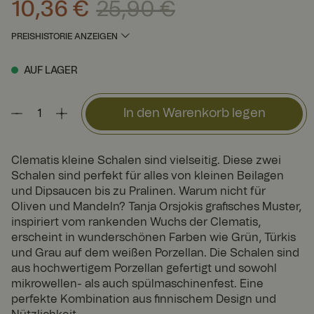
10,36 €
25,90 €
Aktueller Preis
:
10,36 €
Vorheriger Preis
:
25,90 €
PREISHISTORIE ANZEIGEN
AUF LAGER
In den Warenkorb legen
Clematis kleine Schalen sind vielseitig. Diese zwei
Schalen sind perfekt für alles von kleinen Beilagen
und Dipsaucen bis zu Pralinen. Warum nicht für
Oliven und Mandeln? Tanja Orsjokis grafisches Muster,
inspiriert vom rankenden Wuchs der Clematis,
erscheint in wunderschönen Farben wie Grün, Türkis
und Grau auf dem weißen Porzellan. Die Schalen sind
aus hochwertigem Porzellan gefertigt und sowohl
mikrowellen- als auch spülmaschinenfest. Eine
perfekte Kombination aus finnischem Design und