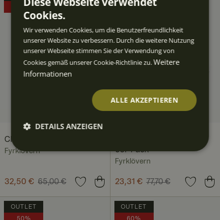
Diese Webseite verwendet
50%
70%
Cookies.
Wir verwenden Cookies, um die Benutzerfreundlichkeit
unserer Website zu verbessern. Durch die weitere Nutzung
unserer Webseite stimmen Sie der Verwendung von
Weitere
Cookies gemäß unserer Cookie-Richtlinie zu.
Informationen
ALLE AKZEPTIEREN
DETAILS ANZEIGEN
Clematis Kanne 25 cl
Clematis Schale 11 cm
Unbedingt
Performan
Targeting
Funktiona
6er-Pack
Fyrklövern
erforderlic
ce
lität
h
Fyrklövern
Aktueller Preis
32,50 €
65,00 €
:
Aktueller Preis
23,31 €
77,70 €
:
32,50 €
Vorheriger Preis
:
23,31 €
Vorheriger Preis
:
65,00 €
77,70 €
OUTLET
OUTLET
50%
60%