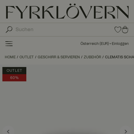
0
0
Arti
Art
kel
ike
in
Österreich
(
EUR
)
Einloggen
den
l in
Fav
de
HOME
OUTLET
GESCHIRR & SERVIEREN
ZUBEHÖR
CLEMATIS SCHA
orit
n
en
Wa
OUTLET
ren
60%
kor
b