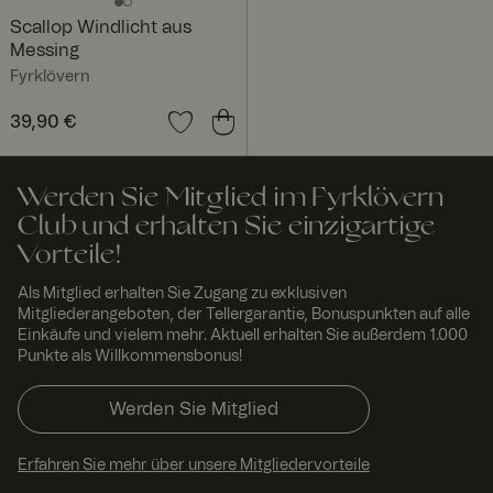
genutzten IP-
Scallop Windlicht aus
Adresse zu
identifizieren
Messing
und
Sicherheitsein
Fyrklövern
stellungen
clientbezogen
Google Privacy Policy
Preis
39,90 €
:
39,90 €
anzuwenden.
Er ist für die
Sicherheit der
Website
erforderlich
Werden Sie Mitglied im Fyrklövern
und kann nicht
Club und erhalten Sie einzigartige
deaktiviert
werden.
Vorteile!
CookieScriptConsent
4
Dieses Cookie
Cooki
Woch
wird vom
eScri
Als Mitglied erhalten Sie Zugang zu exklusiven
en 2
Cookie-
pt
Mitgliederangeboten, der Tellergarantie, Bonuspunkten auf alle
www.
Tage
Script.com-
Einkäufe und vielem mehr. Aktuell erhalten Sie außerdem 1.000
fyrklo
Dienst
Punkte als Willkommensbonus!
vern.
verwendet,
com
um die
Einwilligungse
instellungen
Werden Sie Mitglied
für Besucher-
Cookies zu
speichern.
Erfahren Sie mehr über unsere Mitgliedervorteile
Das Cookie-
Banner von