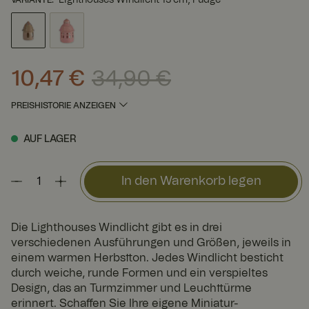
10,47 €
34,90 €
Aktueller Preis
:
10,47 €
Vorheriger Preis
:
34,90 €
PREISHISTORIE ANZEIGEN
AUF LAGER
In den Warenkorb legen
Die Lighthouses Windlicht gibt es in drei
verschiedenen Ausführungen und Größen, jeweils in
einem warmen Herbstton. Jedes Windlicht besticht
durch weiche, runde Formen und ein verspieltes
Design, das an Turmzimmer und Leuchttürme
erinnert. Schaffen Sie Ihre eigene Miniatur-