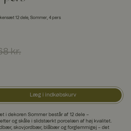
rkensæt 12 dele, Sommer, 4 pers
.
Tidligere pris
:
2.268 kr.
68 kr.
Læg i indkøbskurv
t i dekoren Sommer består af 12 dele –
tter og skåle i slidstærkt porcelæn af høj kvalitet.
rdbær, skovjordbær, blåbær og forglemmigej – det