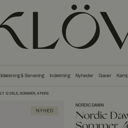
ddækning & Servering
Indretning
Nyheder
Gaver
Kamp
 12 DELE, SOMMER, 4 PERS
NORDIC DAWN
NYHED
PAKKE
Nordic Daw
Spar 600 kr.
Sommer, 4