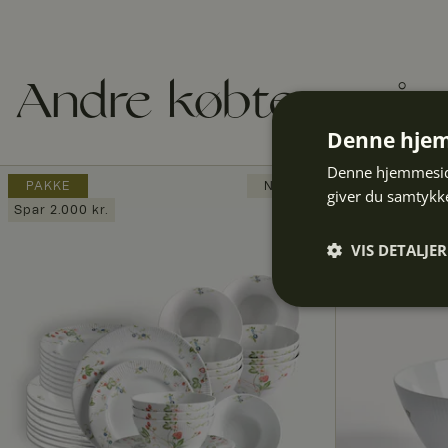
Andre købte også
Denne hjem
Denne hjemmeside
PAKKE
NYHED
giver du samtykke
Spar 2.000 kr.
VIS DETALJER
Absolut
nødvendige