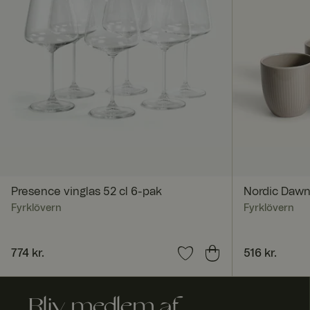
FPGSID
currency
_dcid
ASP.NET_SessionId
Presence vinglas 52 cl 6-pak
Nordic Dawn 
Fyrklövern
Fyrklövern
RWuid
Pris
774 kr.
:
774 kr.
Pris
516 kr.
:
516 kr.
culture
Bliv medlem af