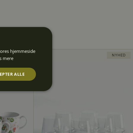
 vores hjemmeside
NYHED
s mere
EPTER ALLE
Uklassificerede