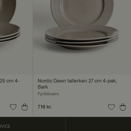
n på tværs af
 en delt IP-adresse
Det er nødvendigt
ysninger om, hvordan
m slutbrugeren
 25 cm 4-
Nordic Dawn tallerken 27 cm 4-pak,
Bark
Fyrklövern
Pris
716 kr.
:
716 kr.
VICE