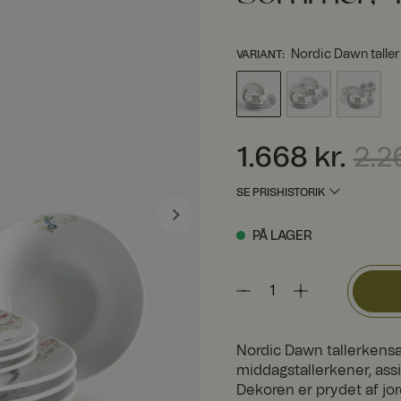
Nordic Dawn talle
VARIANT
:
Nuværende pris
:
1.668 kr
1.668 kr.
2.2
SE PRISHISTORIK
PÅ LAGER
Nordic Dawn tallerkensæ
middagstallerkener, assie
Dekoren er prydet af jo