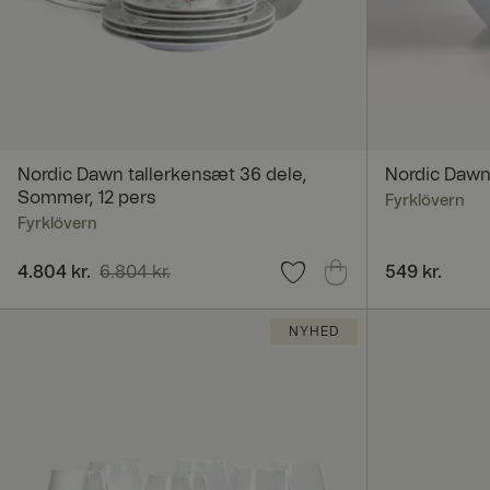
Abs
Absolut nødvendige 
Hjemmesiden kan ikk
Navn
Nordic Dawn tallerkensæt 36 dele,
Nordic Dawn
CookieScriptConse
Sommer, 12 pers
Fyrklövern
Fyrklövern
Nuværende pris
4.804 kr.
6.804 kr.
:
4.804 kr.
Tidligere pris
:
Pris
549 kr.
:
549 kr.
x-ms-routing-nam
6.804 kr.
NYHED
SERVERID