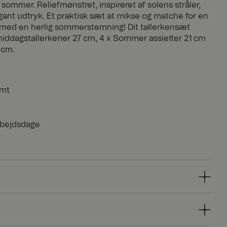
sommer. Reliefmønstret, inspireret af solens stråler,
gant udtryk. Et praktisk sæt at mikse og matche for en
med en herlig sommerstemning! Dit tallerkensæt
iddagstallerkener 27 cm, 4 x Sommer assietter 21 cm
 cm.
emt
arbejdsdage