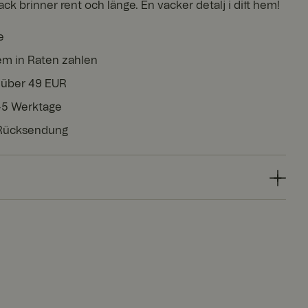
ack brinner rent och länge. En vacker detalj i ditt hem!
e
em in Raten zahlen
 über 49 EUR
3-5 Werktage
 Rücksendung