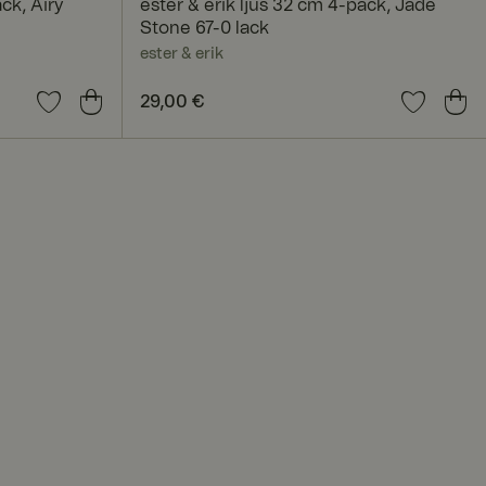
ck, Airy
ester & erik ljus 32 cm 4-pack, Jade
nmeldung und die
Stone 67-0 lack
rwendet werden.
ester & erik
Preis
29,00 €
:
29,00 €
sam genutzten IP-
tbezogen anzuwenden.
t deaktiviert
 um die
. Das Cookie-Banner
ntifizieren, um
t werden.