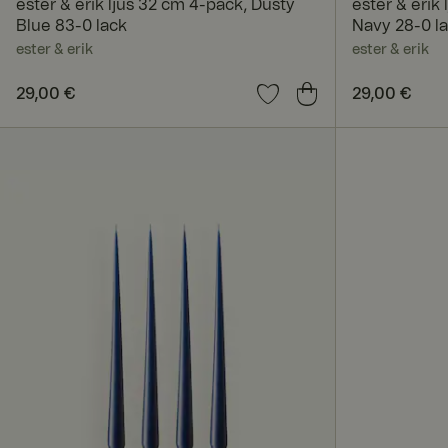
ester & erik ljus 32 cm 4-pack, Dusty
ester & erik
Unbedingt erforderl
Blue 83-0 lack
Navy 28-0 l
Kontoverwaltung. Oh
ester & erik
ester & erik
Preis
29,00 €
:
29,00 €
Preis
29,00 €
:
29,00
Name
_dcid
CookieScriptConse
RWuid