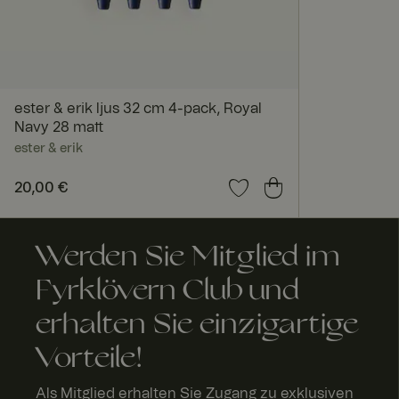
FPGSID
ester & erik ljus 32 cm 4-pack, Royal
geoipCountry
Navy 28 matt
ester & erik
Preis
20,00 €
:
20,00 €
A
Anbi
Anbieter 
bl
Werden Sie Mitglied im
Name
eter
Domäne
a
/
Name
f
Do
Fyrklövern Club und
FPID
Google
a
män
.fyrklover
u
e
com
erhalten Sie einzigartige
Name
_fbp
Meta
FPLC
.fyrk
2
Platform
Vorteile!
love
St
Inc.
rn.c
u
.fyrklover
om
d
com
n
Als Mitglied erhalten Sie Zugang zu exklusiven