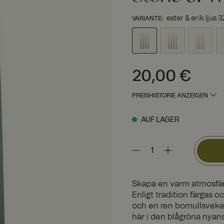
ester & erik ljus
VARIANTE
:
Preis
:
20,00 €
20,00 €
PREISHISTORIE ANZEIGEN
AUF LAGER
Skapa en varm atmosfär 
Enligt tradition färgas o
och en ren bomullsveke, h
här i den blågröna nyan