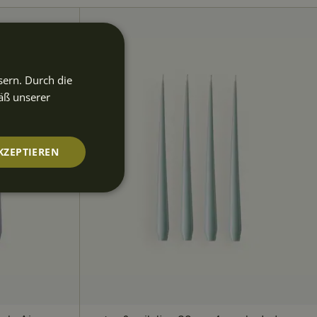
sern. Durch die
äß unserer
KZEPTIEREN
nktionalität