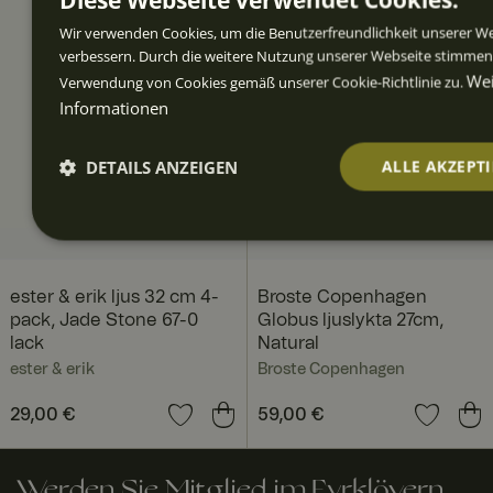
Wir verwenden Cookies, um die Benutzerfreundlichkeit unserer We
verbessern. Durch die weitere Nutzung unserer Webseite stimmen 
Wei
Verwendung von Cookies gemäß unserer Cookie-Richtlinie zu.
Informationen
DETAILS ANZEIGEN
ALLE AKZEPT
Unbedingt
Performance
Targeting
Funk
erforderlich
ester & erik ljus 32 cm 4-
Broste Copenhagen
pack, Jade Stone 67-0
Globus ljuslykta 27cm,
lack
Natural
ester & erik
Broste Copenhagen
Unbedingt erforderlich
Performance
Targetin
Preis
29,00 €
:
29,00 €
Preis
59,00 €
:
59,00 €
Funktionalität
Unbedingt erforderliche Cookies ermöglichen wesentliche Kernfunkt
Werden Sie Mitglied im Fyrklövern