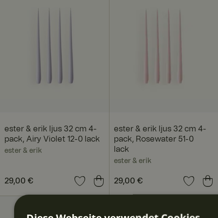
ester & erik ljus 32 cm 4-
ester & erik ljus 32 cm 4-
pack, Airy Violet 12-0 lack
pack, Rosewater 51-0
lack
ester & erik
ester & erik
Preis
29,00 €
:
29,00 €
Preis
29,00 €
:
29,00 €
Diese Webseite verwendet Cookies.