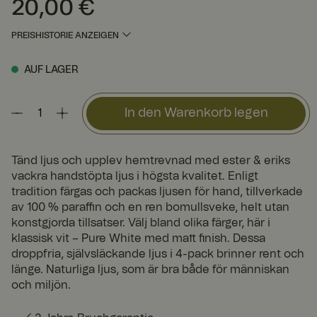
20,00 €
Preis
:
20,00 €
PREISHISTORIE ANZEIGEN
AUF LAGER
In den Warenkorb legen
Tänd ljus och upplev hemtrevnad med ester & eriks
vackra handstöpta ljus i högsta kvalitet. Enligt
tradition färgas och packas ljusen för hand, tillverkade
av 100 % paraffin och en ren bomullsveke, helt utan
konstgjorda tillsatser. Välj bland olika färger, här i
klassisk vit – Pure White med matt finish. Dessa
droppfria, självsläckande ljus i 4-pack brinner rent och
länge. Naturliga ljus, som är bra både för människan
och miljön.