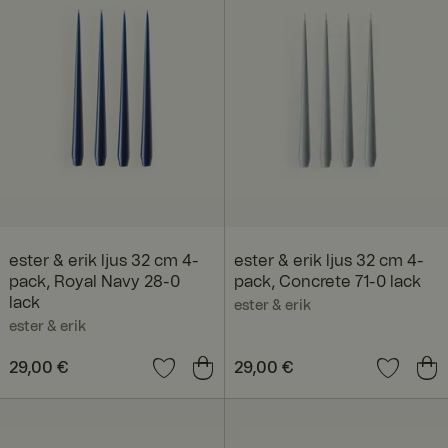
ester & erik ljus 32 cm 4-
ester & erik ljus 32 cm 4-
pack, Royal Navy 28-0
pack, Concrete 71-0 lack
lack
ester & erik
ester & erik
Preis
29,00 €
:
29,00 €
Preis
29,00 €
:
29,00 €