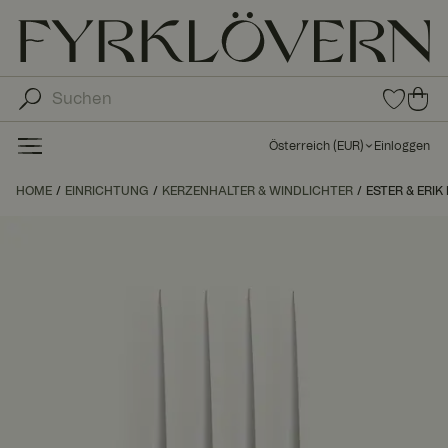
0
0
Arti
Art
kel
ike
in
Österreich
(
EUR
)
Einloggen
den
l in
Fav
de
HOME
EINRICHTUNG
KERZENHALTER & WINDLICHTER
ESTER & ERIK
orit
n
en
Wa
ren
kor
b