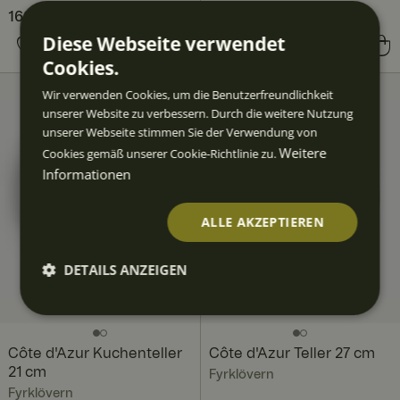
Aktueller Preis
166,80 €
226,80 €
:
166,80 €
Vorheriger Preis
:
Diese Webseite verwendet
Preis
59,60 €
:
59,60 €
226,80 €
Cookies.
Wir verwenden Cookies, um die Benutzerfreundlichkeit
unserer Website zu verbessern. Durch die weitere Nutzung
unserer Webseite stimmen Sie der Verwendung von
Weitere
Cookies gemäß unserer Cookie-Richtlinie zu.
Informationen
ALLE AKZEPTIEREN
DETAILS ANZEIGEN
Unbedingt
Performan
Targeting
Funktiona
erforderlic
ce
lität
h
Côte d'Azur Kuchenteller
Côte d'Azur Teller 27 cm
21 cm
Fyrklövern
Fyrklövern