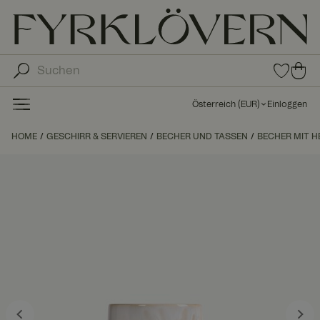
0
0
Arti
Art
kel
ike
in
Österreich
(
EUR
)
Einloggen
den
l in
Fav
de
HOME
GESCHIRR & SERVIEREN
BECHER UND TASSEN
BECHER MIT H
orit
n
en
Wa
ren
kor
b