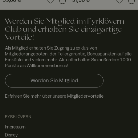
Preis
59,60 €
:
59,60 €
Preis
51,90 €
:
51,90 €
ordnungsgem
äß
funktionieren.
RWuid
www.
Sitzu
Dieses Cookie
Werden Sie Mitglied im Fyrklövern
fyrklo
ng
wird
vern.
verwendet,
Club und erhalten Sie einzigartige
com
um
Vorteile!
einzigartige
Besucher zu
identifizieren,
Als Mitglied erhalten Sie Zugang zu exklusiven
um
Mitgliederangeboten, der Tellergarantie, Bonuspunkten auf alle
Benutzererleb
Einkäufe und vielem mehr. Aktuell erhalten Sie außerdem 1.000
nis zu
verbessern,
Punkte als Willkommensbonus!
indem
Nutzereinstell
ungen,
Werden Sie Mitglied
Sitzungsinfor
mationen und
Verhalten auf
Erfahren Sie mehr über unsere Mitgliedervorteile
der Website
verfolgt
werden.
FPGSID
29
Dieser Cookie
Googl
FYRKLÖVERN
Minut
dient dazu,
e
.fyrkl
en 58
den
Impressum
overn
Seku
Sitzungsstatus
.com
nden
des Benutzers
Disney