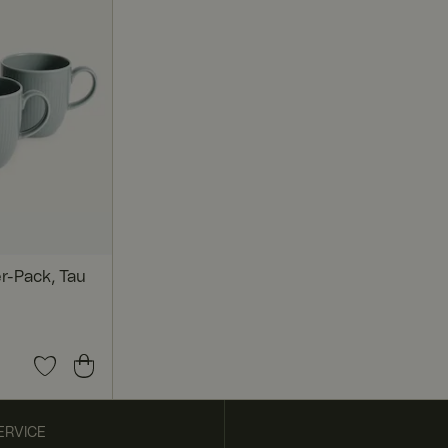
ntifizieren, um
t werden.
itenübergreifend zu
te besucht, zu
gegebenenfalls
r-Pack, Tau
n zu verfolgen, um
ERVICE