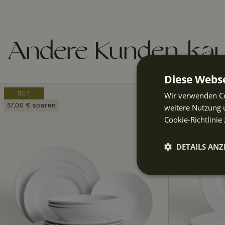
Andere Kunden kau
Diese Webse
SET
Wir verwenden Co
57,00 € sparen
weitere Nutzung 
Cookie-Richtlinie 
DETAILS ANZ
Unbeding
erforderli