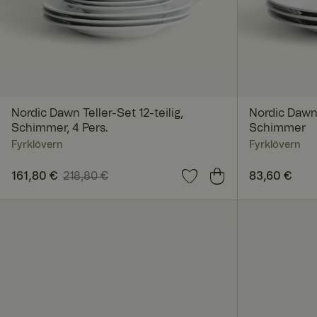
Unbedingt erforderl
Kontoverwaltung. Oh
Nordic Dawn Teller-Set 12-teilig,
Nordic Dawn 
Name
Schimmer, 4 Pers.
Schimmer
Fyrklövern
Fyrklövern
_dcid
Aktueller Preis
161,80 €
218,80 €
:
161,80 €
Vorheriger
Preis
83,60 €
:
83,60
Preis
:
218,80 €
CookieScriptConse