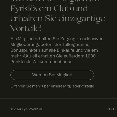
_fbp
Meta
FPLC
.fyrk
2
Platform
Fyrklövern Club und
love
St
Inc.
rn.c
u
.fyrklover
om
d
erhalten Sie einzigartige
com
n
Vorteile!
_ga_ND5Q2BMCJ3
Als Mitglied erhalten Sie Zugang zu exklusiven
Mitgliederangeboten, der Tellergarantie,
Bonuspunkten auf alle Einkäufe und vielem
mehr. Aktuell erhalten Sie außerdem 1.000
Punkte als Willkommensbonus!
SalesSource
Werden Sie Mitglied
Erfahren Sie mehr über unsere Mitgliedervorteile
© 2024 Fyrklövern AB
FOLGE