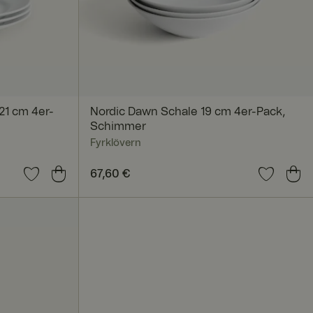
nmeldung und die
rwendet werden.
21 cm 4er-
Nordic Dawn Schale 19 cm 4er-Pack,
Schimmer
Fyrklövern
sam genutzten IP-
Preis
67,60 €
:
67,60 €
tbezogen anzuwenden.
t deaktiviert
 um die
. Das Cookie-Banner