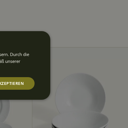
sern. Durch die
äß unserer
KZEPTIEREN
nktionalität