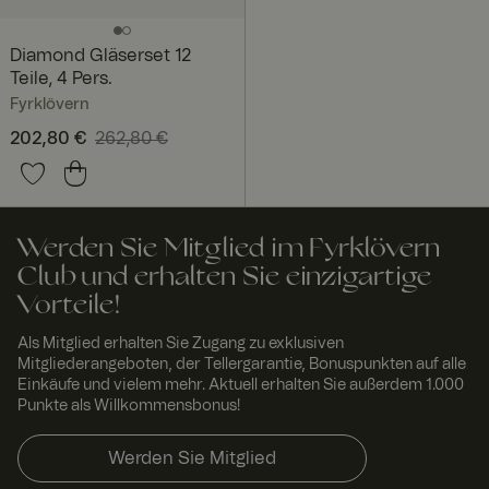
Das Cookie-
Banner von
Cookie-
Diamond Gläserset 12
Script.com
muss
Teile, 4 Pers.
ordnungsgem
äß
Fyrklövern
funktionieren.
Aktueller Preis
202,80 €
262,80 €
:
RWuid
www.
Sitzu
Dieses Cookie
202,80 €
Vorheriger Preis
:
fyrklo
ng
wird
262,80 €
vern.
verwendet,
com
um
einzigartige
Besucher zu
Werden Sie Mitglied im Fyrklövern
identifizieren,
um
Club und erhalten Sie einzigartige
Benutzererleb
nis zu
Vorteile!
verbessern,
indem
Als Mitglied erhalten Sie Zugang zu exklusiven
Nutzereinstell
Mitgliederangeboten, der Tellergarantie, Bonuspunkten auf alle
ungen,
Sitzungsinfor
Einkäufe und vielem mehr. Aktuell erhalten Sie außerdem 1.000
mationen und
Punkte als Willkommensbonus!
Verhalten auf
der Website
verfolgt
Werden Sie Mitglied
werden.