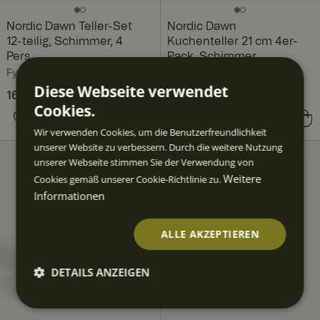
Nordic Dawn Teller-Set
Nordic Dawn
12-teilig, Schimmer, 4
Kuchenteller 21 cm 4er-
Pers.
Pack, Schimmer
Fyrklövern
Fyrklövern
Diese Webseite verwendet
Aktueller Preis
161,80 €
218,80 €
:
Cookies.
161,80 €
Vorheriger Preis
:
Preis
67,60 €
:
67,60 €
218,80 €
Wir verwenden Cookies, um die Benutzerfreundlichkeit
unserer Website zu verbessern. Durch die weitere Nutzung
unserer Webseite stimmen Sie der Verwendung von
Weitere
Cookies gemäß unserer Cookie-Richtlinie zu.
Informationen
ALLE AKZEPTIEREN
DETAILS ANZEIGEN
Unbedingt
Performan
Targeting
Funktiona
erforderlic
ce
lität