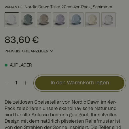
Nordic Dawn Teller 27 cm 4er-Pack, Schimmer
VARIANTE
:
83,60 €
Preis
:
83,60 €
PREISHISTORIE ANZEIGEN
AUF LAGER
In den Warenkorb legen
Die zeitlosen Speiseteller von Nordic Dawn im 4er-
Pack zelebrieren unsere skandinavische Natur und
sind für alle Anlässe bestens geeignet. Ihr stilvolles
Design mit dem natürlich plissierten Reliefmuster ist
von den Strahlen der Sonne inspiriert. Die Teller sind