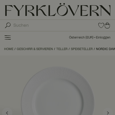
0
0
Arti
Art
kel
ike
in
Österreich
(
EUR
)
Einloggen
den
l in
Fav
de
HOME
GESCHIRR & SERVIEREN
TELLER
SPEISETELLER
NORDIC DAW
orit
n
en
Wa
ren
kor
b