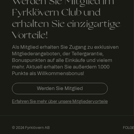
Werden Sie Mitglied im
_fbp
Meta
FPLC
.fyrk
2
Platform
love
St
Fyrklövern Club und
Inc.
rn.c
u
.fyrklover
om
d
com
erhalten Sie einzigartige
n
Vorteile!
_ga_ND5Q2BMCJ3
Als Mitglied erhalten Sie Zugang zu exklusiven
Mitgliederangeboten, der Tellergarantie,
Bonuspunkten auf alle Einkäufe und vielem
mehr. Aktuell erhalten Sie außerdem 1.000
Punkte als Willkommensbonus!
SalesSource
Werden Sie Mitglied
Erfahren Sie mehr über unsere Mitgliedervorteile
© 2024 Fyrklövern AB
FOLGE