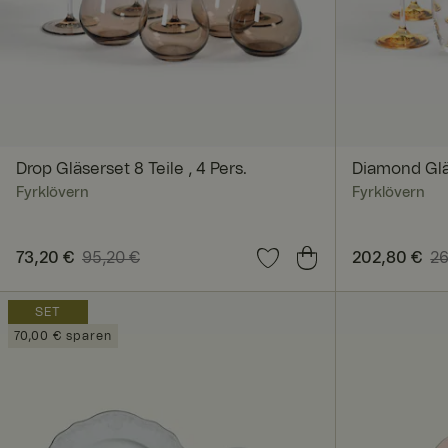
Unbedingt erforderl
Kontoverwaltung. Oh
Drop Gläserset 8 Teile , 4 Pers.
Diamond Gläs
Name
Fyrklövern
Fyrklövern
_dcid
Aktueller Preis
73,20 €
95,20 €
:
73,20 €
Vorheriger Preis
:
Aktueller Pr
202,80 €
26
95,20 €
Preis
:
262,8
SET
70,00 € sparen
CookieScriptConse