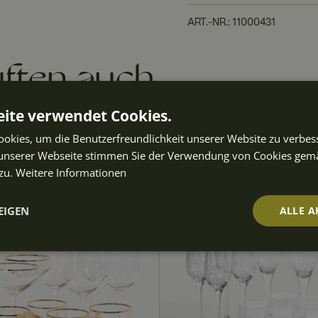
ART.-NR.
:
11000431
ften auch
ite verwendet Cookies.
okies, um die Benutzerfreundlichkeit unserer Website zu verbes
SET
unserer Webseite stimmen Sie der Verwendung von Cookies gem
n
70,00 € sparen
zu.
Weitere Informationen
EIGEN
ALLE A
t
Performance
Targeting
Fu
ch