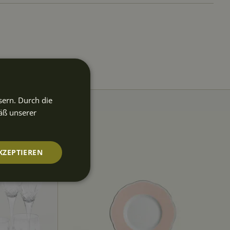
sern. Durch die
äß unserer
KZEPTIEREN
nktionalität