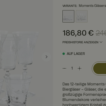
Moments Gläserset
VARIANTE
:
Aktueller Preis
:
186,80 
186,80 €
24
PREISHISTORIE ANZEIGEN
AUF LAGER
Das 12-teilige Moments 
Biergläser – Gläser, die
großzügige Formensprac
Blumendekore verleihen
hochwertigem Kristall g