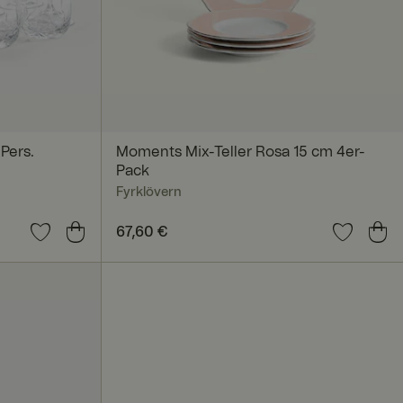
nmeldung und die
rwendet werden.
 Pers.
Moments Mix-Teller Rosa 15 cm 4er-
Pack
Fyrklövern
sam genutzten IP-
tbezogen anzuwenden.
orheriger
Preis
67,60 €
:
67,60 €
t deaktiviert
 um die
. Das Cookie-Banner