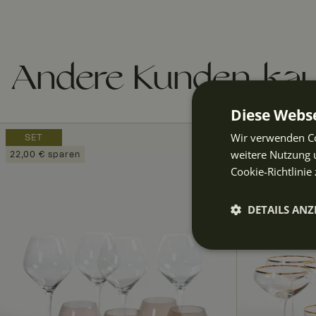
Andere Kunden kau
Diese Webse
Wir verwenden Co
SET
SET
weitere Nutzung 
22,00 € sparen
60,00 € spare
Cookie-Richtlinie 
DETAILS ANZ
Unbeding
erforderli