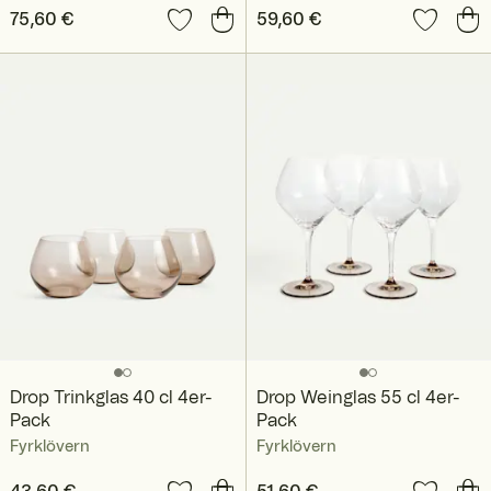
Preis
75,60 €
:
75,60 €
Preis
59,60 €
:
59,60 €
Drop Trinkglas 40 cl 4er-
Drop Weinglas 55 cl 4er-
Pack
Pack
Fyrklövern
Fyrklövern