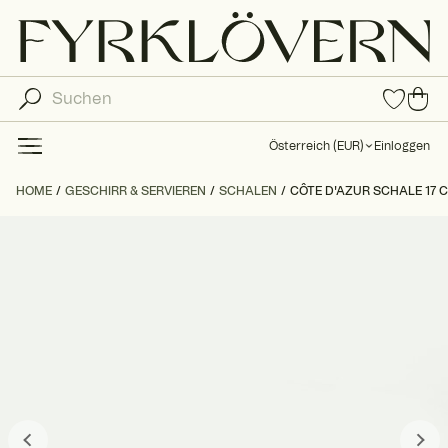
0
0
Arti
Art
kel
ike
in
Österreich
(
EUR
)
Einloggen
den
l in
Fav
de
HOME
GESCHIRR & SERVIEREN
SCHALEN
CÔTE D'AZUR SCHALE 17 
orit
n
en
Wa
ren
kor
b