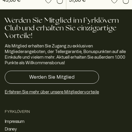
Preis
43,60 €
:
43,60 €
Preis
51,60 €
:
51,60 €
Werden Sie Mitglied im Fyrklövern
Club und erhalten Sie einzigartige
Vorteile!
Als Mitglied erhalten Sie Zugang zu exklusiven
Mitgliederangeboten, der Tellergarantie, Bonuspunkten auf alle
Einkäufe und vielem mehr. Aktuell erhalten Sie außerdem 1.000
Punkte als Willkommensbonus!
Werden Sie Mitglied
Erfahren Sie mehr über unsere Mitgliedervorteile
FYRKLÖVERN
Impressum
Disney