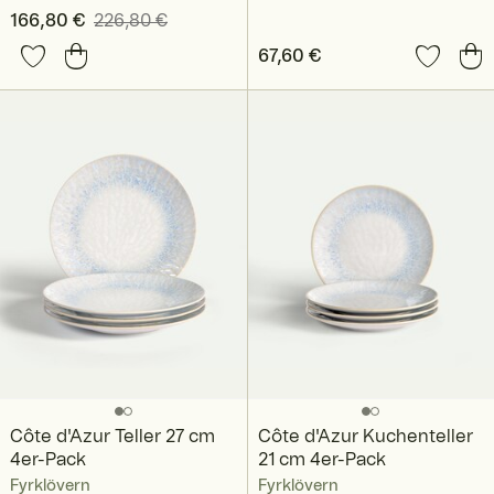
Aktueller Preis
166,80 €
226,80 €
:
166,80 €
Vorheriger Preis
:
Preis
67,60 €
:
67,60 €
226,80 €
Côte d'Azur Teller 27 cm
Côte d'Azur Kuchenteller
4er-Pack
21 cm 4er-Pack
Fyrklövern
Fyrklövern