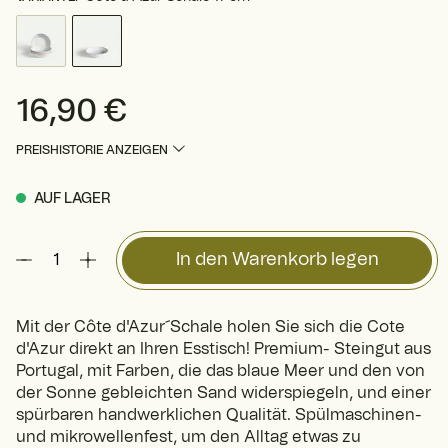
16,90 €
Preis
:
16,90 €
PREISHISTORIE ANZEIGEN
AUF LAGER
In den Warenkorb legen
Mit der Côte d'Azur´Schale holen Sie sich die Cote
d'Azur direkt an Ihren Esstisch! Premium- Steingut aus
Portugal, mit Farben, die das blaue Meer und den von
der Sonne gebleichten Sand widerspiegeln, und einer
spürbaren handwerklichen Qualität. Spülmaschinen-
und mikrowellenfest, um den Alltag etwas zu