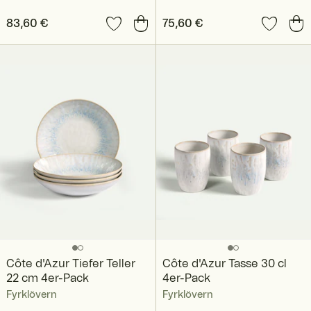
Preis
83,60 €
:
83,60 €
Preis
75,60 €
:
75,60 €
Côte d'Azur Tiefer Teller
Côte d'Azur Tasse 30 cl
22 cm 4er-Pack
4er-Pack
Fyrklövern
Fyrklövern