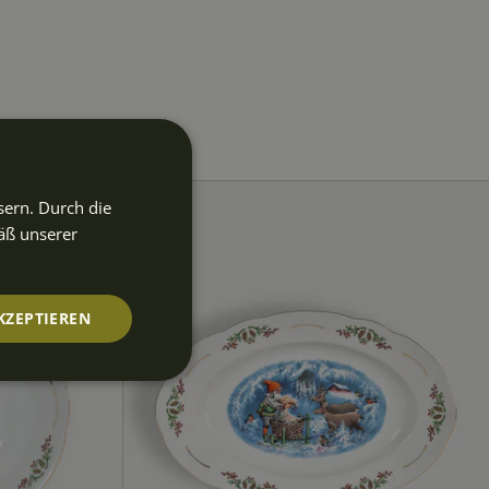
sern. Durch die
äß unserer
KZEPTIEREN
nktionalität