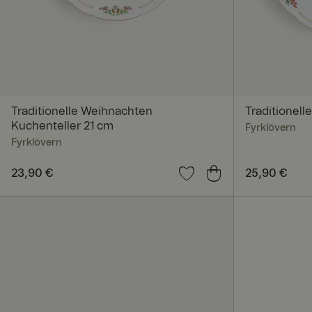
Unbedingt erforderl
Kontoverwaltung. Oh
Traditionelle Weihnachten
Traditionell
Name
Kuchenteller 21 cm
Fyrklövern
Fyrklövern
_dcid
Preis
23,90 €
:
23,90 €
Preis
25,90 €
:
25,90
CookieScriptConse