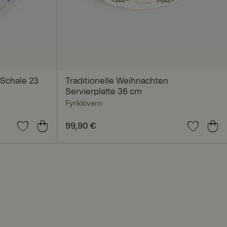
nmeldung und die
rwendet werden.
 Schale 23
Traditionelle Weihnachten
Servierplatte 36 cm
Fyrklövern
sam genutzten IP-
Preis
99,90 €
:
99,90 €
tbezogen anzuwenden.
t deaktiviert
 um die
. Das Cookie-Banner