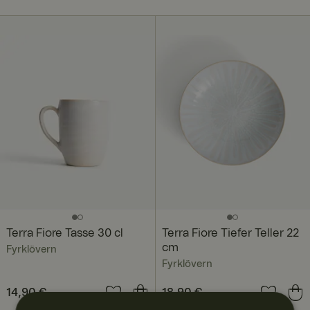
Terra Fiore Tasse 30 cl
Terra Fiore Tiefer Teller 22
cm
Fyrklövern
Fyrklövern
Preis
14,90 €
:
14,90 €
Preis
18,90 €
:
18,90 €