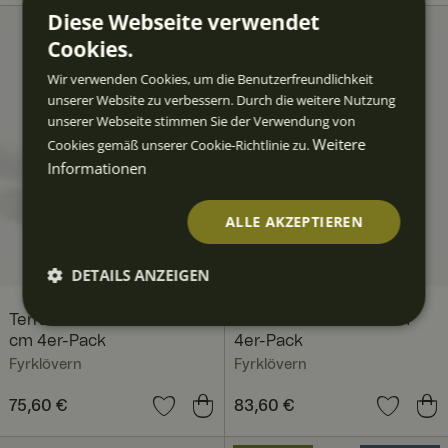
Diese Webseite verwendet
Cookies.
Wir verwenden Cookies, um die Benutzerfreundlichkeit
unserer Website zu verbessern. Durch die weitere Nutzung
unserer Webseite stimmen Sie der Verwendung von
Weitere
Cookies gemäß unserer Cookie-Richtlinie zu.
Informationen
ALLE AKZEPTIEREN
DETAILS ANZEIGEN
Unbedingt
Performan
Targeting
Funktiona
Terra Fiore Tiefer Teller 22
Terra Fiore Teller 27 cm
erforderlic
ce
lität
cm 4er-Pack
4er-Pack
h
Fyrklövern
Fyrklövern
Preis
75,60 €
:
75,60 €
Preis
83,60 €
:
83,60 €