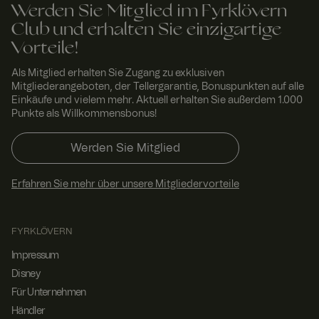
funktionieren.
Werden Sie Mitglied im Fyrklövern
RWuid
www.
Sitzu
Dieses Cookie
Club und erhalten Sie einzigartige
fyrklo
ng
wird
Vorteile!
vern.
verwendet,
com
um
einzigartige
Als Mitglied erhalten Sie Zugang zu exklusiven
Besucher zu
Mitgliederangeboten, der Tellergarantie, Bonuspunkten auf alle
identifizieren,
um
Einkäufe und vielem mehr. Aktuell erhalten Sie außerdem 1.000
Benutzererleb
Punkte als Willkommensbonus!
nis zu
verbessern,
indem
Werden Sie Mitglied
Nutzereinstell
ungen,
Sitzungsinfor
Erfahren Sie mehr über unsere Mitgliedervorteile
mationen und
Verhalten auf
der Website
verfolgt
werden.
FYRKLÖVERN
FPGSID
29
Dieser Cookie
Googl
Impressum
Minut
dient dazu,
e
.fyrkl
en 58
den
Disney
overn
Seku
Sitzungsstatus
.com
nden
des Benutzers
Für Unternehmen
seitenübergre
Händler
ifend zu