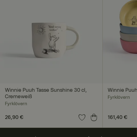
RWuid
FPGSID
geoipCountry
Winnie Puuh Tasse Sunshine 30 cl,
Winnie Puuh
Cremeweiß
Fyrklövern
Fyrklövern
A
Anbi
Anbieter 
bl
Name
eter
Domäne
a
Preis
26,90 €
:
26,90 €
Preis
161,40 €
:
161,4
/
Name
f
Do
FPID
Google
a
män
.fyrklover
u
e
com