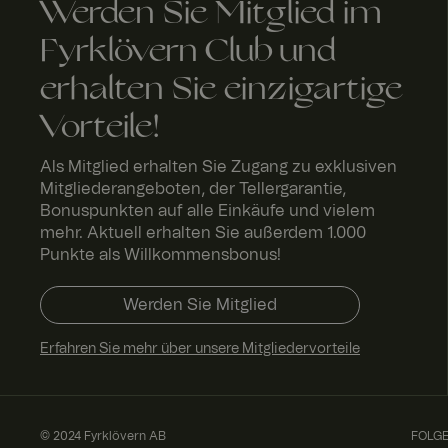
Name
Werden Sie Mitglied im
_fbp
Meta
FPLC
.fyrk
2
Platform
love
St
Fyrklövern Club und
Inc.
rn.c
u
.fyrklover
om
d
com
n
erhalten Sie einzigartige
Vorteile!
_ga_ND5Q2BMCJ3
Als Mitglied erhalten Sie Zugang zu exklusiven
Mitgliederangeboten, der Tellergarantie,
Bonuspunkten auf alle Einkäufe und vielem
mehr. Aktuell erhalten Sie außerdem 1.000
Punkte als Willkommensbonus!
SalesSource
Werden Sie Mitglied
Erfahren Sie mehr über unsere Mitgliedervorteile
© 2024 Fyrklövern AB
FOLGE