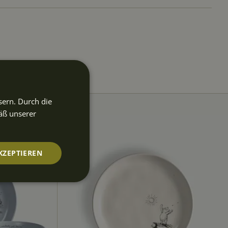
sern. Durch die
äß unserer
KZEPTIEREN
nktionalität