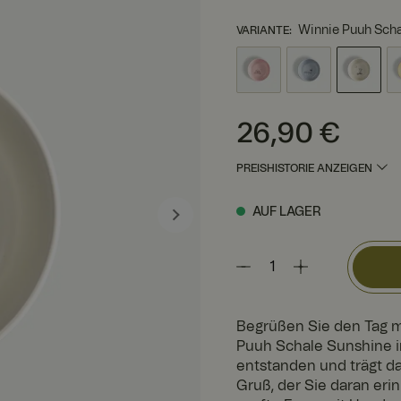
Winnie Puuh Scha
VARIANTE
:
Preis
:
26,90 €
26,90 €
PREISHISTORIE ANZEIGEN
AUF LAGER
Begrüßen Sie den Tag m
Puuh Schale Sunshine i
entstanden und trägt da
Gruß, der Sie daran erin