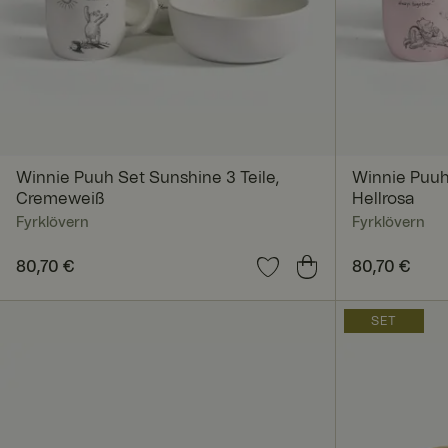
Unbedingt erforderl
Kontoverwaltung. Oh
Winnie Puuh Set Sunshine 3 Teile,
Winnie Puuh 
Name
Cremeweiß
Hellrosa
Fyrklövern
Fyrklövern
_dcid
Preis
80,70 €
:
80,70 €
Preis
80,70 €
:
80,70
SET
CookieScriptConse