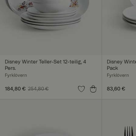
Unbedingt erforderl
Kontoverwaltung. Oh
Name
Disney Winter Teller-Set 12-teilig, 4
Disney Wint
Pers.
Pack
_dcid
Fyrklövern
Fyrklövern
Aktueller Preis
184,80 €
254,80 €
:
184,80 €
Vorheriger
Preis
83,60 €
:
83,60
Preis
:
254,80 €
CookieScriptConse