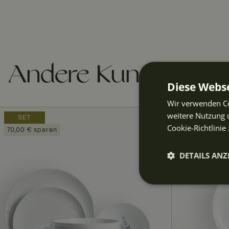
Andere Kunden kau
Diese Webse
Wir verwenden Co
weitere Nutzung 
SET
Cookie-Richtlinie 
70,00 € sparen
DETAILS ANZ
Unbeding
erforderli