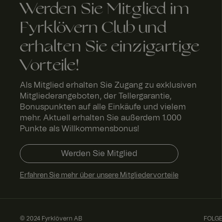
Name
Werden Sie Mitglied im
_fbp
Meta
FPLC
.fyrk
2
Platform
love
St
Fyrklövern Club und
Inc.
rn.c
u
.fyrklover
om
d
com
n
erhalten Sie einzigartige
Vorteile!
_ga_ND5Q2BMCJ3
Als Mitglied erhalten Sie Zugang zu exklusiven
Mitgliederangeboten, der Tellergarantie,
Bonuspunkten auf alle Einkäufe und vielem
mehr. Aktuell erhalten Sie außerdem 1.000
Punkte als Willkommensbonus!
SalesSource
Werden Sie Mitglied
Erfahren Sie mehr über unsere Mitgliedervorteile
© 2024 Fyrklövern AB
FOLGE