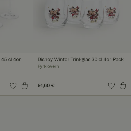
nmeldung und die
rwendet werden.
45 cl 4er-
Disney Winter Trinkglas 30 cl 4er-Pack
Fyrklövern
sam genutzten IP-
tbezogen anzuwenden.
t deaktiviert
Preis
91,60 €
:
91,60 €
 um die
. Das Cookie-Banner