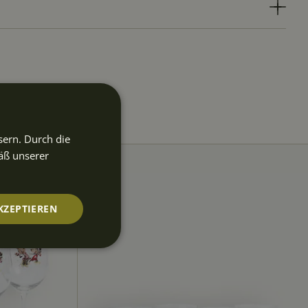
sern. Durch die
äß unserer
KZEPTIEREN
nktionalität