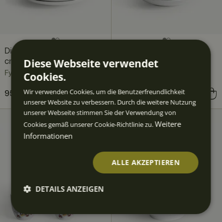
Disney Winter Teller 27
Disney Winter Tiefer
Diese Webseite verwendet
cm 4er-Pack
Teller 22 cm 4er-Pack
Cookies.
Fyrklövern
Fyrklövern
Wir verwenden Cookies, um die Benutzerfreundlichkeit
Preis
95,60 €
:
95,60 €
Preis
87,60 €
:
87,60 €
unserer Website zu verbessern. Durch die weitere Nutzung
unserer Webseite stimmen Sie der Verwendung von
Weitere
Cookies gemäß unserer Cookie-Richtlinie zu.
Informationen
ALLE AKZEPTIEREN
DETAILS ANZEIGEN
Unbedingt
Performan
Targeting
Funktiona
erforderlic
ce
lität