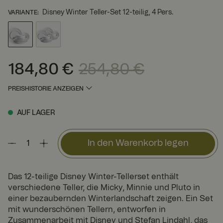
Disney Winter Teller-Set 12-teilig, 4 Pers.
VARIANTE
:
184,80 €
254,80 €
Aktueller Preis
:
184,80 €
Vorheriger Preis
:
254,80 €
PREISHISTORIE ANZEIGEN
AUF LAGER
In den Warenkorb legen
Das 12-teilige Disney Winter-Tellerset enthält
verschiedene Teller, die Micky, Minnie und Pluto in
einer bezaubernden Winterlandschaft zeigen. Ein Set
mit wunderschönen Tellern, entworfen in
Zusammenarbeit mit Disney und Stefan Lindahl, das