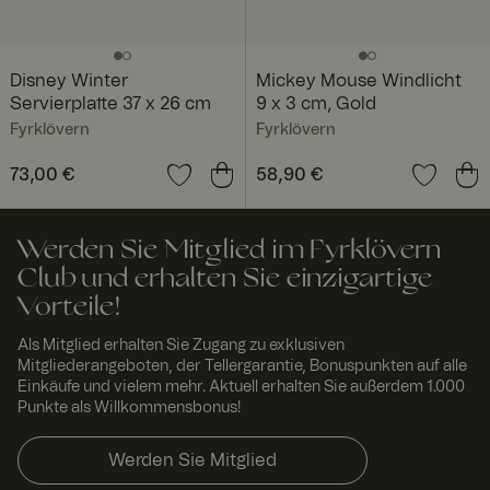
Das Cookie-
Banner von
Cookie-
Script.com
muss
Disney Winter
Mickey Mouse Windlicht
ordnungsgem
Servierplatte 37 x 26 cm
9 x 3 cm, Gold
äß
funktionieren.
Fyrklövern
Fyrklövern
RWuid
www.
Sitzu
Dieses Cookie
fyrklo
ng
wird
Preis
73,00 €
:
73,00 €
Preis
58,90 €
:
58,90 €
vern.
verwendet,
com
um
einzigartige
Besucher zu
Werden Sie Mitglied im Fyrklövern
identifizieren,
um
Club und erhalten Sie einzigartige
Benutzererleb
nis zu
Vorteile!
verbessern,
indem
Als Mitglied erhalten Sie Zugang zu exklusiven
Nutzereinstell
Mitgliederangeboten, der Tellergarantie, Bonuspunkten auf alle
ungen,
Sitzungsinfor
Einkäufe und vielem mehr. Aktuell erhalten Sie außerdem 1.000
mationen und
Punkte als Willkommensbonus!
Verhalten auf
der Website
verfolgt
Werden Sie Mitglied
werden.