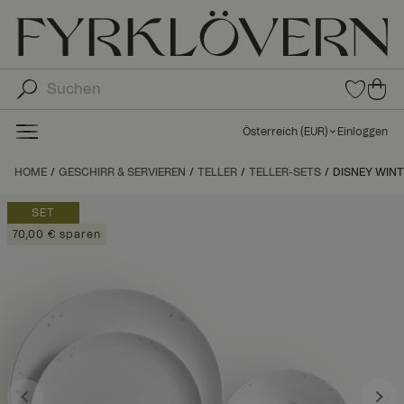
0
0
Arti
Art
kel
ike
in
Österreich
(
EUR
)
Einloggen
den
l in
Fav
de
HOME
GESCHIRR & SERVIEREN
TELLER
TELLER-SETS
DISNEY WINTE
orit
n
en
Wa
SET
ren
70,00 € sparen
kor
b