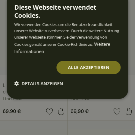
Diese Webseite verwendet
Cookies.
Wir verwenden Cookies, um die Benutzerfreundlichkeit
unserer Website zu verbessern. Durch die weitere Nutzung
unserer Webseite stimmen Sie der Verwendung von
Weitere
Cookies gemäß unserer Cookie-Richtlinie zu.
Informationen
ALLE AKZEPTIEREN
DETAILS ANZEIGEN
Lind DNA Fold vas 11 x 20
Lind DNA Fold vas 11 x 20
cm, Antracit
cm, Pastel Green
Unbedingt
Performan
Targeting
Funktiona
Lind DNA
Lind DNA
erforderlic
ce
lität
h
Preis
69,90 €
:
69,90 €
Preis
69,90 €
:
69,90 €