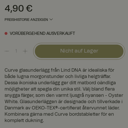
4,90 €
Preis
:
4,90 €
PREISHISTORIE ANZEIGEN
VORÜBERGEHEND AUSVERKAUFT
Nicht auf Lager
Curve glasunderlägg från Lind DNA är idealiska för
både lugna morgonstunder och livliga helgträffar.
Dessa ikoniska underlägg ger ditt matbord oändliga
möjligheter att spegla din unika stil. Välj bland flera
snygga färger, som den varmt ljusgrå nyansen - Oyster
White. Glasunderläggen är designade och tillverkade i
Danmark av OEKO-TEX®-certifierat återvunnet läder.
Kombinera gärna med Curve bordstabletter för en
komplett dukning.