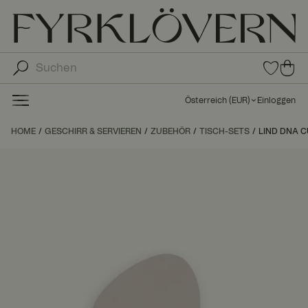
0
0
Arti
Art
kel
ike
in
Österreich
(
EUR
)
Einloggen
den
l in
Fav
de
HOME
GESCHIRR & SERVIEREN
ZUBEHÖR
TISCH-SETS
LIND DNA C
orit
n
en
Wa
ren
kor
b