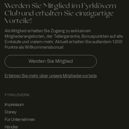
funktionieren.
Werden Sie Mitglied im Fyrklövern
RWuid
www.
Sitzu
Dieses Cookie
Club und erhalten Sie einzigartige
fyrklo
ng
wird
vern.
verwendet,
Vorteile!
com
um
einzigartige
Als Mitglied erhalten Sie Zugang zu exklusiven
Besucher zu
identifizieren,
Mitgliederangeboten, der Tellergarantie, Bonuspunkten auf alle
um
Einkäufe und vielem mehr. Aktuell erhalten Sie außerdem 1.000
Benutzererleb
Punkte als Willkommensbonus!
nis zu
verbessern,
indem
Werden Sie Mitglied
Nutzereinstell
ungen,
Sitzungsinfor
mationen und
Erfahren Sie mehr über unsere Mitgliedervorteile
Verhalten auf
der Website
verfolgt
werden.
FYRKLÖVERN
FPGSID
29
Dieser Cookie
Googl
Impressum
Minut
dient dazu,
e
.fyrkl
en 58
den
Disney
overn
Seku
Sitzungsstatus
.com
nden
des Benutzers
Für Unternehmen
seitenübergre
ifend zu
Händler