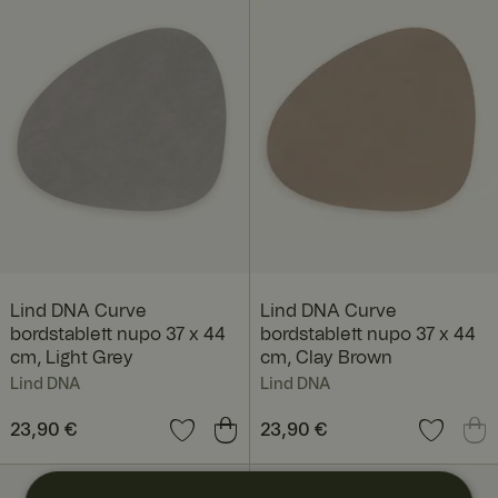
Lind DNA Curve
Lind DNA Curve
bordstablett nupo 37 x 44
bordstablett nupo 37 x 44
cm, Light Grey
cm, Clay Brown
Lind DNA
Lind DNA
Preis
23,90 €
:
23,90 €
Preis
23,90 €
:
23,90 €