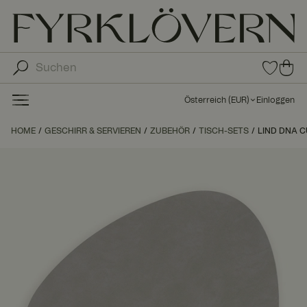
0
0
Arti
Art
kel
ike
in
Österreich
(
EUR
)
Einloggen
den
l in
Fav
de
HOME
GESCHIRR & SERVIEREN
ZUBEHÖR
TISCH-SETS
LIND DNA C
orit
n
en
Wa
ren
kor
b