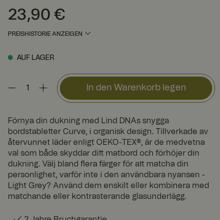
23,90 €
Preis
:
23,90 €
PREISHISTORIE ANZEIGEN
AUF LAGER
In den Warenkorb legen
Förnya din dukning med Lind DNAs snygga
bordstabletter Curve, i organisk design. Tillverkade av
återvunnet läder enligt OEKO-TEX®, är de medvetna
val som både skyddar ditt matbord och förhöjer din
dukning. Välj bland flera färger för att matcha din
personlighet, varför inte i den användbara nyansen -
Light Grey? Använd dem enskilt eller kombinera med
matchande eller kontrasterande glasunderlägg.
2 Jahre Bruchgarantie