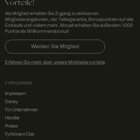
RWuid
www.
Sitzu
Dieses Cookie
Vorteile!
fyrklo
ng
wird
vern.
verwendet,
Als Mitglied erhalten Sie Zugang zu exklusiven
com
um
Mitgliederangeboten, der Tellergarantie, Bonuspunkten auf alle
einzigartige
Besucher zu
Einkäufe und vielem mehr. Aktuell erhalten Sie außerdem 1.000
identifizieren,
Punkte als Willkommensbonus!
um
Benutzererleb
nis zu
Werden Sie Mitglied
verbessern,
indem
Nutzereinstell
ungen,
Erfahren Sie mehr über unsere Mitgliedervorteile
Sitzungsinfor
mationen und
Verhalten auf
der Website
FYRKLÖVERN
verfolgt
werden.
Impressum
FPGSID
29
Dieser Cookie
Googl
Disney
Minut
dient dazu,
e
.fyrkl
en 58
den
Für Unternehmen
overn
Seku
Sitzungsstatus
Händler
.com
nden
des Benutzers
seitenübergre
Presse
ifend zu
erhalten.
Fyrklövern Club