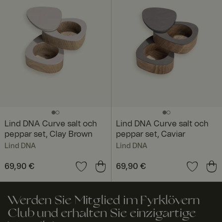
anzuwenden.
Er ist für die
Sicherheit der
Website
erforderlich
und kann nicht
deaktiviert
werden.
CookieScriptConsent
4
Dieses Cookie
Cooki
Woch
wird vom
eScri
en 2
Cookie-
pt
www.
Tage
Script.com-
fyrklo
Dienst
vern.
verwendet,
com
um die
Einwilligungse
Lind DNA Curve salt och
Lind DNA Curve salt och
instellungen
peppar set, Clay Brown
peppar set, Caviar
für Besucher-
Cookies zu
Lind DNA
Lind DNA
speichern.
Das Cookie-
Banner von
Preis
69,90 €
:
69,90 €
Preis
69,90 €
:
69,90 €
Cookie-
Script.com
muss
ordnungsgem
Werden Sie Mitglied im Fyrklövern
äß
funktionieren.
Club und erhalten Sie einzigartige