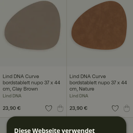
Lind DNA Curve
Lind DNA Curve
bordstablett nupo 37 x 44
bordstablett nupo 37 x 44
cm, Clay Brown
cm, Nature
Lind DNA
Lind DNA
Preis
23,90 €
:
23,90 €
Preis
23,90 €
:
23,90 €
Diese Webseite verwendet