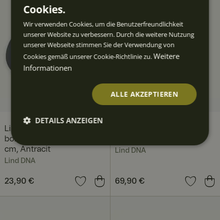
Cookies.
Wir verwenden Cookies, um die Benutzerfreundlichkeit
unserer Website zu verbessern. Durch die weitere Nutzung
unserer Webseite stimmen Sie der Verwendung von
Weitere
Cookies gemäß unserer Cookie-Richtlinie zu.
Informationen
ALLE AKZEPTIEREN
DETAILS ANZEIGEN
Lind DNA Curve
Lind DNA Fold vas 11 x 20
bordstablett nupo 37 x 44
cm, Light Grey
Unbedingt
Performan
Targeting
Funktiona
erforderlic
ce
lität
cm, Antracit
Lind DNA
h
Lind DNA
Preis
23,90 €
:
23,90 €
Preis
69,90 €
:
69,90 €