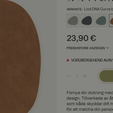
Lind DNA Curve b
VARIANTE
:
Preis
:
23,90 €
23,90 €
PREISHISTORIE ANZEIGEN
VORÜBERGEHEND AUSV
Förnya din dukning med 
design. Tillverkade av 
som både skyddar ditt ma
för att matcha din perso