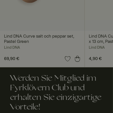
FPGSID
geoipCountry
Lind DNA Curve salt och peppar set,
Lind DNA Cu
Pastel Green
x 13 cm, Pas
Lind DNA
Lind DNA
Preis
69,90 €
:
69,90 €
Preis
4,90 €
:
4,90 
A
Anbi
Anbieter 
bl
Name
eter
Domäne
a
Werden Sie Mitglied im
/
Name
f
Do
FPID
Google
a
Fyrklövern Club und
män
.fyrklover
u
e
com
Name
erhalten Sie einzigartige
_fbp
Meta
FPLC
.fyrk
2
Platform
love
St
Vorteile!
Inc.
rn.c
u
.fyrklover
om
d