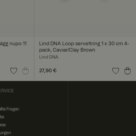
itenübergreifend zu
te besucht, zu
ägg nupo 11
Lind DNA Loop servettring 1 x 30 cm 4-
gegebenenfalls
pack, Caviar/Clay Brown
Lind DNA
Preis
27,90 €
:
27,90 €
ERVICE
n zu verfolgen, um
llte Fragen
tie
u liefern, z. B.
Website-Benutzer zu
uch an der
ise
ktionen der Website
ungen