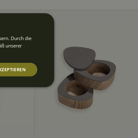
sern. Durch die
äß unserer
KZEPTIEREN
nktionalität