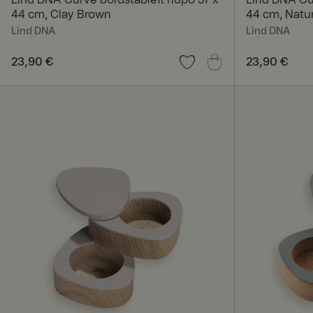
Unbedingt erforderl
44 cm, Clay Brown
44 cm, Natu
Kontoverwaltung. Oh
Lind DNA
Lind DNA
Preis
23,90 €
:
23,90 €
Preis
23,90 €
:
23,90
Name
_dcid
CookieScriptConse
RWuid