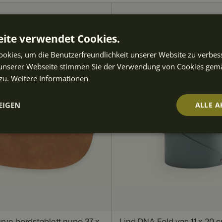
ite verwendet Cookies.
okies, um die Benutzerfreundlichkeit unserer Website zu verbes
unserer Webseite stimmen Sie der Verwendung von Cookies gem
zu.
Weitere Informationen
EIGEN
ALLE A
t
Performance
Targeting
Fu
ch
Unbedingt erforderlich
Performance
Targeting
Funktionalität
rve bordstablett nupo 37 x
Lind DNA Fold vas 11 x 20 c