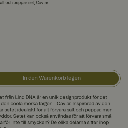
alt och peppar set, Caviar
In den Warenkorb legen
et från Lind DNA är en unik designprodukt för det
en coola mörka färgen - Caviar. Inspirerad av den
 setet idealiskt för att förvara salt och peppar, men
ryddor. Setet kan också användas för att förvara små
rför inte till smycken? De olika delarna sitter ihop