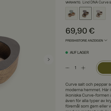
Lind DNA Curve s
VARIANTE
:
Preis
:
69,90 €
69,90 €
PREISHISTORIE ANZEIGEN
AUF LAGER
Curve salt och peppar s
moderna hemmet. Här i d
ikoniska Curve-formen är
även för alla typer av k
föremål som gem eller va