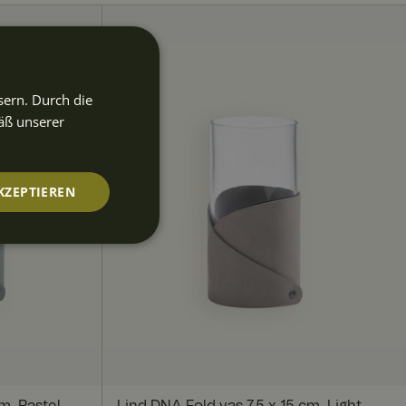
sern. Durch die
äß unserer
KZEPTIEREN
nktionalität
m, Pastel
Lind DNA Fold vas 7,5 x 15 cm, Light