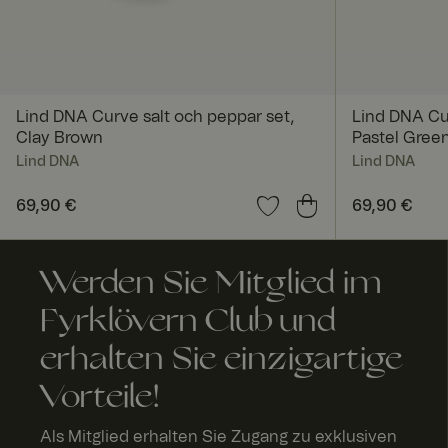
FPGSID
Lind DNA Curve salt och peppar set,
Lind DNA Cur
geoipCountry
Clay Brown
Pastel Gree
Lind DNA
Lind DNA
Preis
69,90 €
:
69,90 €
Preis
69,90 €
:
69,90
A
Anbi
Anbieter 
bl
Werden Sie Mitglied im
Name
eter
Domäne
a
/
Name
f
Do
Fyrklövern Club und
FPID
Google
a
män
.fyrklover
u
e
com
erhalten Sie einzigartige
Name
_fbp
Meta
FPLC
.fyrk
2
Vorteile!
Platform
love
St
Inc.
rn.c
u
.fyrklover
om
d
com
Als Mitglied erhalten Sie Zugang zu exklusiven
n