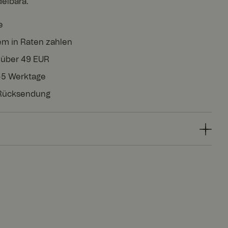
elbara.
e
em in Raten zahlen
 über 49 EUR
3-5 Werktage
 Rücksendung