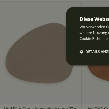
Diese Webse
Wir verwenden Co
weitere Nutzung 
Cookie-Richtlinie 
DETAILS ANZ
Unbeding
erforderli
Lind DNA Curve bordstablett nupo 37 x
Lind DNA Cu