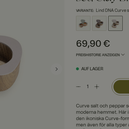
Lind DNA Curve s
VARIANTE
:
Preis
:
69,90 €
69,90 €
PREISHISTORIE ANZEIGEN
AUF LAGER
Curve salt och peppar s
moderna hemmet. Här i 
den ikoniska Curve-forme
men även för alla typer 