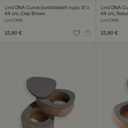
Lind DNA Curve bordstablett nupo 37 x
Lind DNA Cu
Unbedingt erforderl
Kontoverwaltung. Oh
44 cm, Clay Brown
44 cm, Natu
Lind DNA
Lind DNA
Name
Preis
23,90 €
:
23,90 €
Preis
23,90 €
:
23,90
_dcid
CookieScriptConse
RWuid