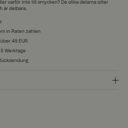
r varför inte till smycken? De olika delarna sitter
 är delbara.
e
em in Raten zahlen
 über 49 EUR
3-5 Werktage
 Rücksendung