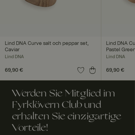
FPGSID
geoipCountry
Lind DNA Curve salt och peppar set,
Lind DNA Cur
Caviar
Pastel Gree
Lind DNA
Lind DNA
Preis
69,90 €
:
69,90 €
Preis
69,90 €
:
69,90
A
Anbi
Anbieter 
bl
Name
eter
Domäne
a
Werden Sie Mitglied im
/
Name
f
Do
FPID
Google
a
Fyrklövern Club und
män
.fyrklover
u
e
com
Name
erhalten Sie einzigartige
_fbp
Meta
FPLC
.fyrk
2
Platform
love
St
Vorteile!
Inc.
rn.c
u
.fyrklover
om
d