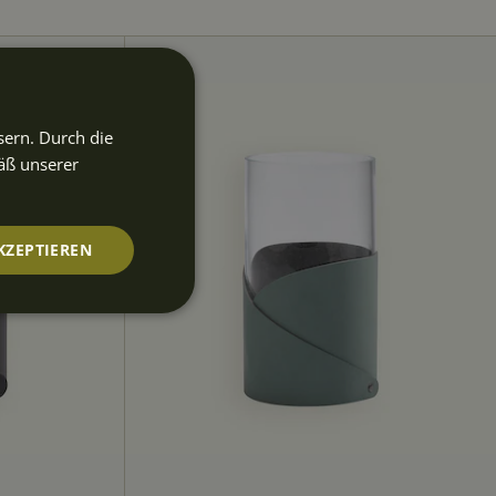
sern. Durch die
äß unserer
KZEPTIEREN
nktionalität