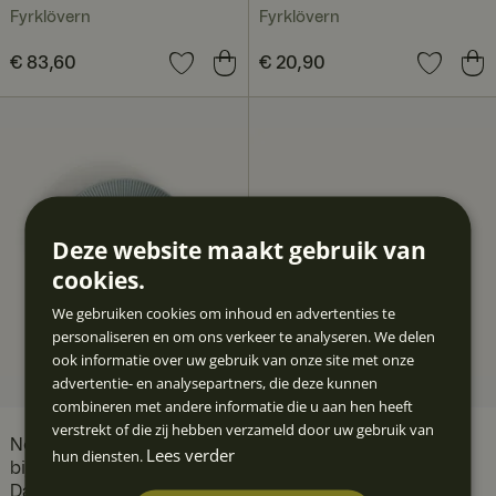
Fyrklövern
Fyrklövern
Prijs
€ 83,60
:
€ 83,60
Prijs
€ 20,90
:
€ 20,90
Deze website maakt gebruik van
cookies.
We gebruiken cookies om inhoud en advertenties te
personaliseren en om ons verkeer te analyseren. We delen
ook informatie over uw gebruik van onze site met onze
advertentie- en analysepartners, die deze kunnen
combineren met andere informatie die u aan hen heeft
verstrekt of die zij hebben verzameld door uw gebruik van
Nordic Dawn
Nordic Dawn schaal, 19
Lees verder
hun diensten.
bijgerechtbord, 21 cm,
cm, Dauw
Dauw
Fyrklövern