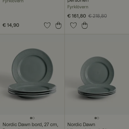
personen
Fyrklövern
Fyrklövern
Huidige prijs
€ 161,80
€ 218,80
:
€ 161,80
Vorige prijs
:
Prijs
€ 14,90
:
€ 14,90
€ 218,80
Nordic Dawn bord, 27 cm,
Nordic Dawn