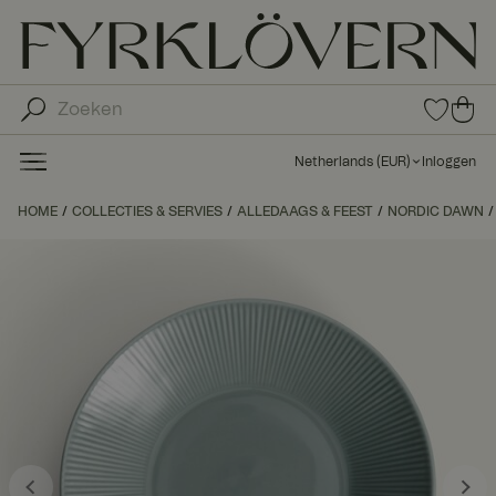
0
0
ite
ite
ms
ms
in
Netherlands
(
EUR
)
Inloggen
fav
in
orie
uw
HOME
COLLECTIES & SERVIES
ALLEDAAGS & FEEST
NORDIC DAWN
ten
wi
nk
el
wa
ge
n