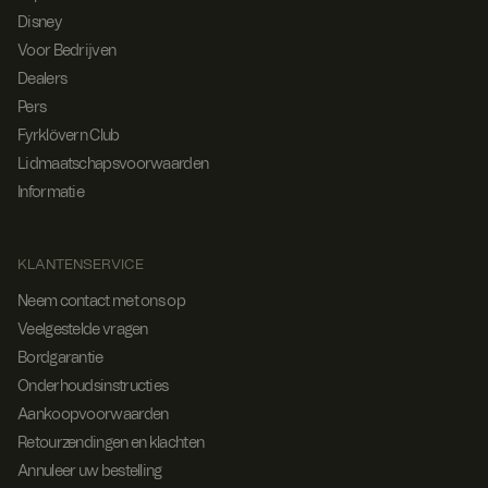
Disney
Voor Bedrijven
Dealers
Pers
Fyrklövern Club
Lidmaatschapsvoorwaarden
Informatie
KLANTENSERVICE
Neem contact met ons op
Veelgestelde vragen
Bordgarantie
Onderhoudsinstructies
Aankoopvoorwaarden
Retourzendingen en klachten
Annuleer uw bestelling