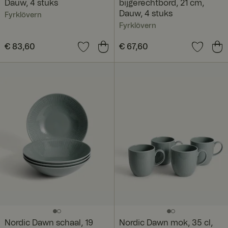
Dauw, 4 stuks
bijgerechtbord, 21 cm,
Dauw, 4 stuks
Fyrklövern
Fyrklövern
Prijs
€ 83,60
:
€ 83,60
Prijs
€ 67,60
:
€ 67,60
Nordic Dawn schaal, 19
Nordic Dawn mok, 35 cl,