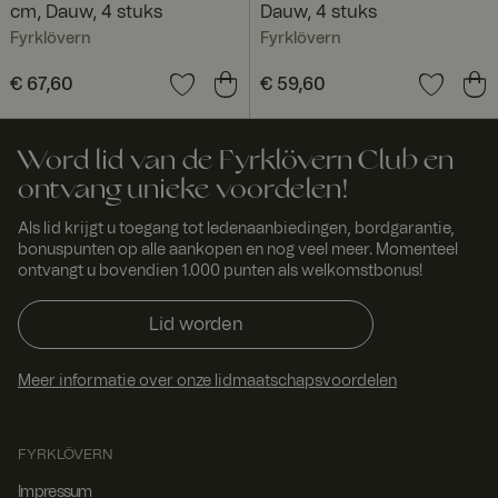
cm, Dauw, 4 stuks
Dauw, 4 stuks
Fyrklövern
Fyrklövern
Prijs
€ 67,60
:
€ 67,60
Prijs
€ 59,60
:
€ 59,60
Word lid van de Fyrklövern Club en
ontvang unieke voordelen!
Als lid krijgt u toegang tot ledenaanbiedingen, bordgarantie,
bonuspunten op alle aankopen en nog veel meer. Momenteel
ontvangt u bovendien 1.000 punten als welkomstbonus!
Lid worden
Meer informatie over onze lidmaatschapsvoordelen
FYRKLÖVERN
Impressum