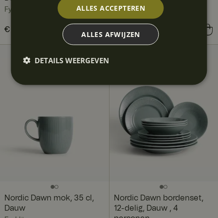
ALLES ACCEPTEREN
Fyrklövern
Prijs
€ 16,90
:
€ 16,90
Prijs
€ 16,90
:
€ 16,90
ALLES AFWIJZEN
PAKKET
DETAILS WEERGEVEN
Bespaar
€ 57,00
Nordic Dawn mok, 35 cl,
Nordic Dawn bordenset,
Dauw
12-delig, Dauw , 4