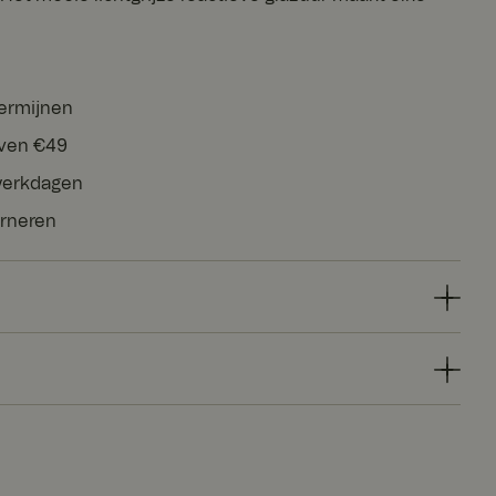
termijnen
oven €49
 werkdagen
urneren