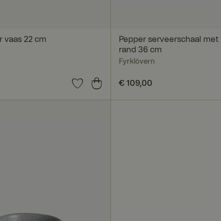
r vaas 22 cm
Pepper serveerschaal met
rand 36 cm
Fyrklövern
0
Prijs
€ 109,00
:
€ 109,00