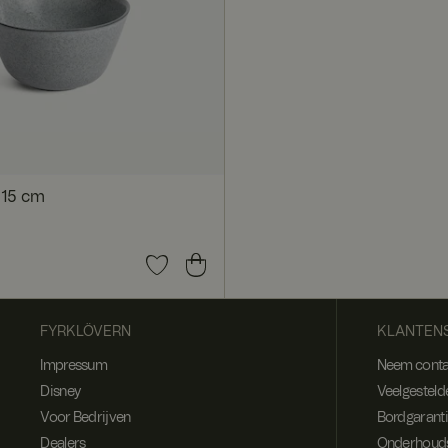
 15 cm
0
FYRKLÖVERN
KLANTENS
Impressum
Neem conta
Disney
Veelgesteld
Voor Bedrijven
Bordgarant
Dealers
Onderhouds