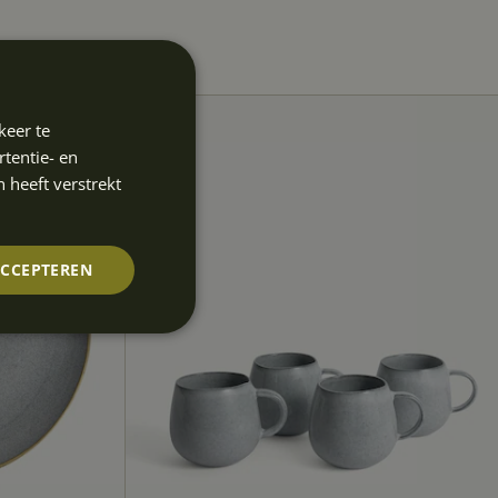
keer te
tentie- en
 heeft verstrekt
ACCEPTEREN