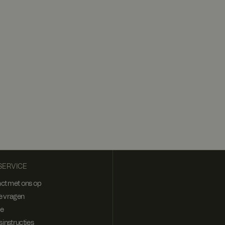
ERVICE
ct met ons op
e vragen
ie
instructies