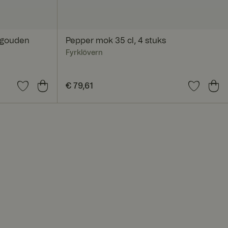
 gouden
Pepper mok 35 cl, 4 stuks
Fyrklövern
Prijs
€ 79,61
:
€ 79,61