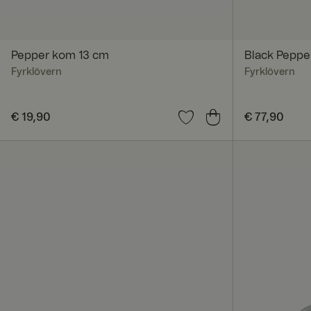
Pepper kom 13 cm
Black Peppe
Fyrklövern
Fyrklövern
Prijs
€ 19,90
:
€ 19,90
Prijs
€ 77,90
:
€ 77,9