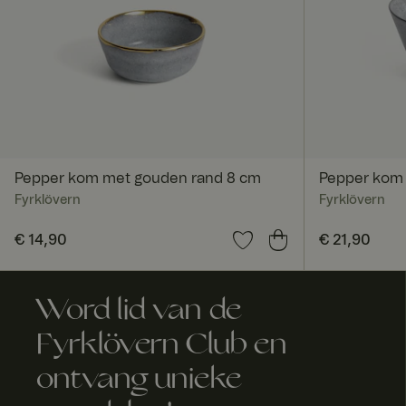
Pepper kom met gouden rand 8 cm
Pepper kom
Fyrklövern
Fyrklövern
Prijs
€ 14,90
:
€ 14,90
Prijs
€ 21,90
:
€ 21,9
Word lid van de
Fyrklövern Club en
ontvang unieke