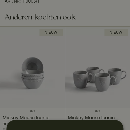
ART. NR.
:
11000571
Anderen kochten ook
NIEUW
NIEUW
Mickey Mouse Iconic
Mickey Mouse Iconic
schaal, 14 cm 4 stuks,
mok, 35 cl 4 stuks,