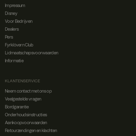
Impressum
Disney
Voor Bedrijven
Dealers
Pers
Fyrklövern Club
Lidmaatschapsvoorwaarden
Informatie
KLANTENSERVICE
Neem contact met ons op
Veelgestelde vragen
Bordgarantie
Onderhoudsinstructies
Aankoopvoorwaarden
Retourzendingen en klachten