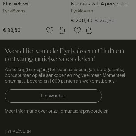
Klassiek wit
Klassiek wit, 4 personen
Fyrklövern
Fyrklövern
Huidige prijs
€ 200,80
€ 270,80
:
€ 200,80
Vorige prijs
:
Prijs
€ 99,60
:
€ 99,60
€ 270,80
Word lid van de Fyrklövern Club en
ontvang unieke voordelen!
Als lid krijgt u toegang tot ledenaanbiedingen, bordgarantie,
bonuspunten op alle aankopen en nog veel meer. Momenteel
ontvangt u bovendien 1.000 punten als welkomstbonus!
Lid worden
Meer informatie over onze lidmaatschapsvoordelen
FYRKLÖVERN