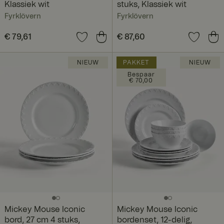
Klassiek wit
stuks, Klassiek wit
Fyrklövern
Fyrklövern
Prijs
€ 79,61
:
€ 79,61
Prijs
€ 87,60
:
€ 87,60
NIEUW
PAKKET
NIEUW
Bespaar
€ 70,00
Mickey Mouse Iconic
Mickey Mouse Iconic
bord, 27 cm 4 stuks,
bordenset, 12-delig,