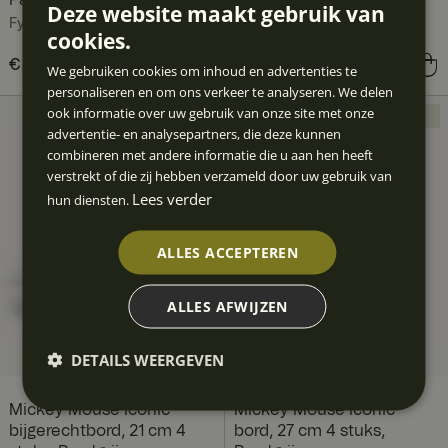
Parelgrijs
Parelgrijs
Deze website maakt gebruik van
Fyrklövern
Fyrklövern
cookies.
Prijs
€ 83,60
:
€ 83,60
Prijs
€ 79,61
:
€ 79,61
We gebruiken cookies om inhoud en advertenties te
personaliseren en om ons verkeer te analyseren. We delen
ook informatie over uw gebruik van onze site met onze
NIEUW
NIEUW
advertentie- en analysepartners, die deze kunnen
combineren met andere informatie die u aan hen heeft
verstrekt of die zij hebben verzameld door uw gebruik van
Lees verder
hun diensten.
ALLES ACCEPTEREN
ALLES AFWIJZEN
DETAILS WEERGEVEN
Mickey Mouse Iconic
Mickey Mouse Iconic
bijgerechtbord, 21 cm 4
bord, 27 cm 4 stuks,