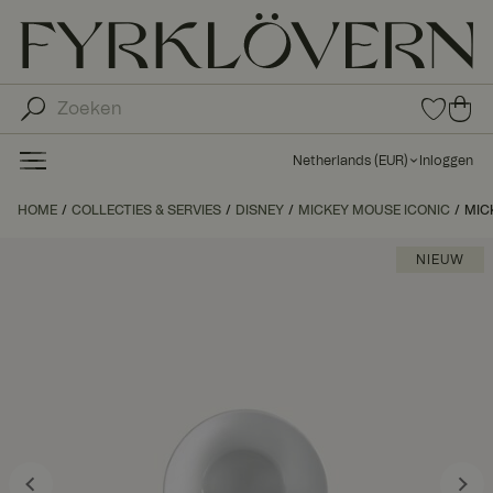
0
0
ite
ite
ms
ms
in
Netherlands
(
EUR
)
Inloggen
fav
in
orie
uw
HOME
COLLECTIES & SERVIES
DISNEY
MICKEY MOUSE ICONIC
ten
MIC
wi
nk
NIEUW
el
wa
ge
n