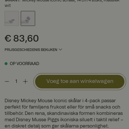
Mickey Mouse Iconic schaal, 14 cm 4 stuks, Klassiek
VARIANT
:
wit
€ 83,60
Prijs
:
€ 83,60
PRIJSGESCHIEDENIS BEKIJKEN
OP VOORRAAD
Voeg toe aan winkelwagen
Disney Mickey Mouse Iconic skålar i 4-pack passar
perfekt för familjens frukost eller för små snacks och
tillbehör. Den rena, skandinaviska formen kombineras
med Disney Musse Piggs ikoniska siluett i taktil relief –
en diskret detalj som ger skålarna personlighet.