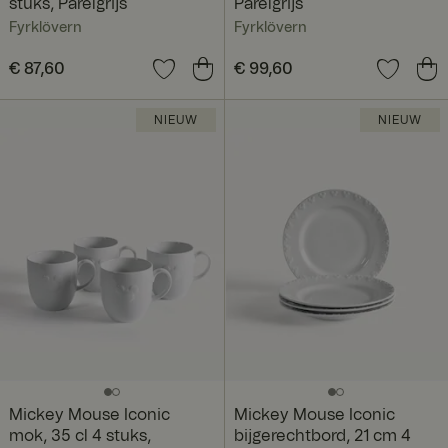
stuks, Parelgrijs
Parelgrijs
Fyrklövern
Fyrklövern
Prijs
€ 87,60
:
€ 87,60
Prijs
€ 99,60
:
€ 99,60
NIEUW
NIEUW
Mickey Mouse Iconic
Mickey Mouse Iconic
mok, 35 cl 4 stuks,
bijgerechtbord, 21 cm 4