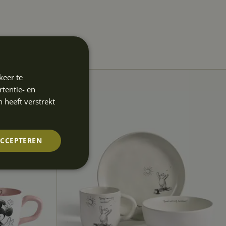
keer te
tentie- en
 heeft verstrekt
ACCEPTEREN