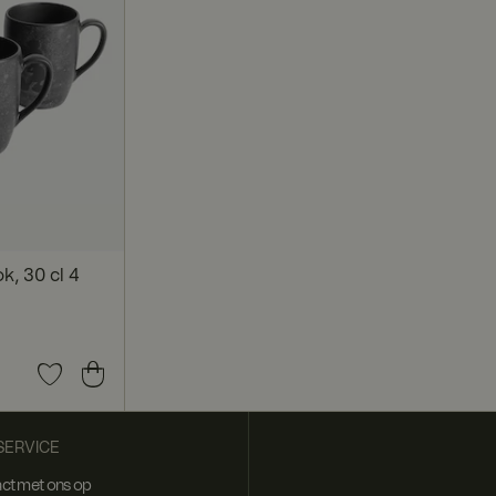
, 30 cl 4
ERVICE
ct met ons op