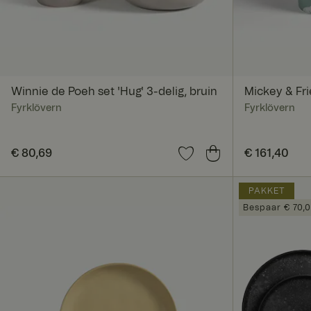
Winnie de Poeh set 'Hug' 3-delig, bruin
Mickey & Fri
Fyrklövern
Fyrklövern
Prijs
€ 80,69
:
€ 80,69
Prijs
€ 161,40
:
€ 161,
PAKKET
Bespaar € 70,