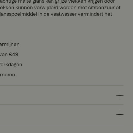
chtige matte glans kan grijze vlekken krijgen door
lekken kunnen verwijderd worden met citroenzuur of
Glansspoelmiddel in de vaatwasser vermindert het
termijnen
oven €49
 werkdagen
urneren