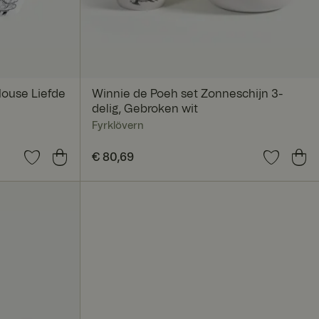
ouse Liefde
Winnie de Poeh set Zonneschijn 3-
delig, Gebroken wit
Fyrklövern
Prijs
€ 80,69
:
€ 80,69