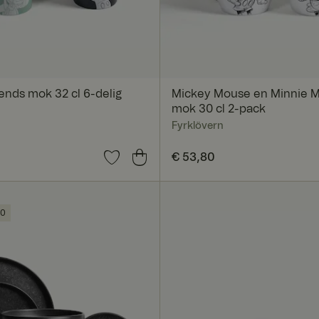
ends mok 32 cl 6-delig
Mickey Mouse en Minnie M
mok 30 cl 2-pack
Fyrklövern
40
Prijs
€ 53,80
:
€ 53,80
00