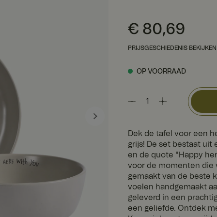
Prijs
:
€ 80,69
€ 80,69
PRIJSGESCHIEDENIS BEKIJKEN
OP VOORRAAD
Dek de tafel voor een he
grijs! De set bestaat ui
en de quote "Happy here
voor de momenten die w
gemaakt van de beste k
voelen handgemaakt aan
geleverd in een prachti
een geliefde. Ontdek me