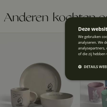
Anderen kochten 
Deze websit
We gebruiken coo
PAKKET
analyseren. We de
analysepartners,
of die zij hebbe
DETAILS WE