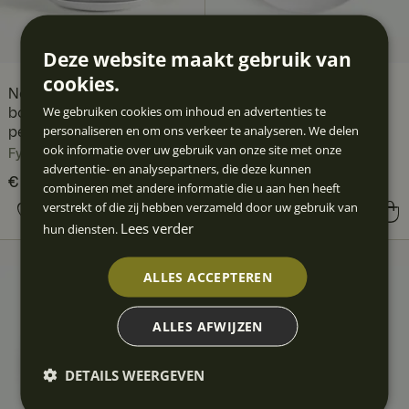
Deze website maakt gebruik van
cookies.
Noordse Kerstkabouters
Noordse Kerstkabouters
We gebruiken cookies om inhoud en advertenties te
bordenset, 12-delig, 4
bord 27 cm
personaliseren en om ons verkeer te analyseren. We delen
personen
Fyrklövern
ook informatie over uw gebruik van onze site met onze
Fyrklövern
advertentie- en analysepartners, die deze kunnen
Huidige prijs
€ 211,80
€ 286,79
:
combineren met andere informatie die u aan hen heeft
€ 211,80
Vorige prijs
:
verstrekt of die zij hebben verzameld door uw gebruik van
Prijs
€ 25,89
:
€ 25,89
€ 286,79
Lees verder
hun diensten.
ALLES ACCEPTEREN
ALLES AFWIJZEN
DETAILS WEERGEVEN