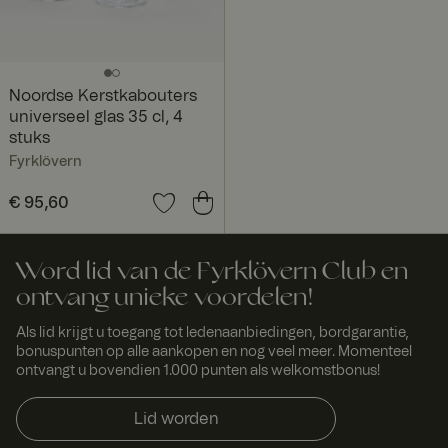
Noordse Kerstkabouters
universeel glas 35 cl, 4
stuks
Fyrklövern
Prijs
€ 95,60
:
€ 95,60
Word lid van de Fyrklövern Club en
ontvang unieke voordelen!
Als lid krijgt u toegang tot ledenaanbiedingen, bordgarantie,
bonuspunten op alle aankopen en nog veel meer. Momenteel
ontvangt u bovendien 1.000 punten als welkomstbonus!
Lid worden