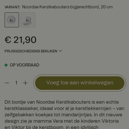
Noordse Kerstkabouters bijgerechtbord, 20 cm
VARIANT
:
€ 21,90
Prijs
:
€ 21,90
PRIJSGESCHIEDENIS BEKIJKEN
OP VOORRAAD
Voeg toe aan winkelwagen
Dit bordje van Noordse Kerstkabouters is een echte
kerstklassieker, ideaal voor al je kerstlekkernijen – van
zelfgebakken koekjes tot mandarijntjes. In dit nieuwe
design zie je mamma Vera met de kinderen Viktoria
en Viktor bij de kerstboom, in een idyllisch