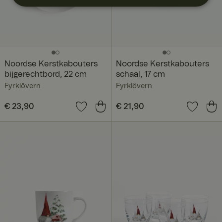
Noordse Kerstkabouters
Noordse Kerstkabouters
bijgerechtbord, 22 cm
schaal, 17 cm
Fyrklövern
Fyrklövern
Prijs
€ 23,90
:
€ 23,90
Prijs
€ 21,90
:
€ 21,90