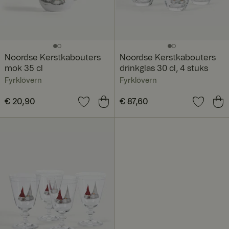
Noordse Kerstkabouters
Noordse Kerstkabouters
mok 35 cl
drinkglas 30 cl, 4 stuks
Fyrklövern
Fyrklövern
Prijs
€ 20,90
:
€ 20,90
Prijs
€ 87,60
:
€ 87,60