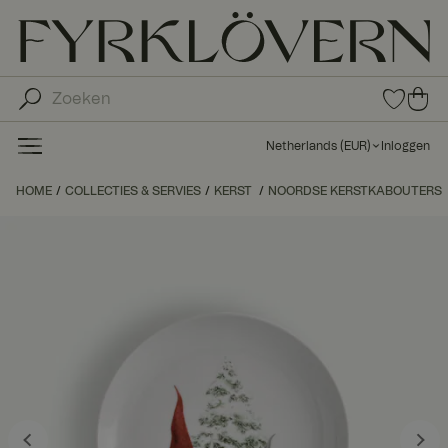
0
0
ite
ite
ms
ms
in
Netherlands
(
EUR
)
Inloggen
fav
in
orie
uw
HOME
COLLECTIES & SERVIES
KERST
NOORDSE KERSTKABOUTERS
ten
wi
nk
el
wa
ge
n