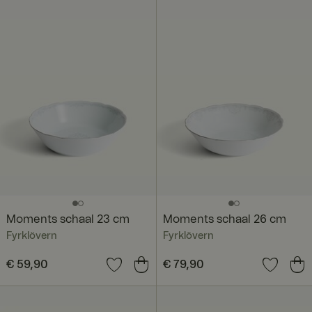
Moments schaal 23 cm
Moments schaal 26 cm
Fyrklövern
Fyrklövern
Prijs
€ 59,90
:
€ 59,90
Prijs
€ 79,90
:
€ 79,90