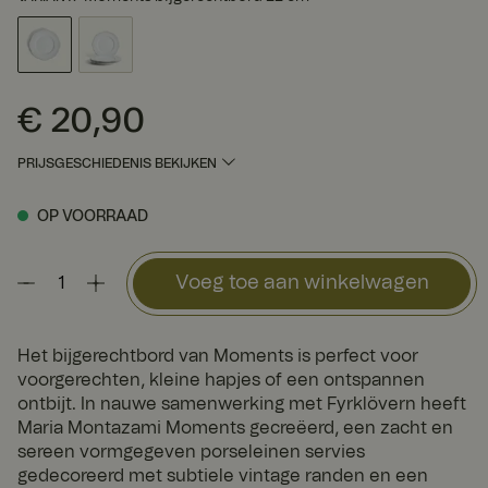
€ 20,90
Prijs
:
€ 20,90
PRIJSGESCHIEDENIS BEKIJKEN
OP VOORRAAD
Voeg toe aan winkelwagen
Het bijgerechtbord van Moments is perfect voor
voorgerechten, kleine hapjes of een ontspannen
ontbijt. In nauwe samenwerking met Fyrklövern heeft
Maria Montazami Moments gecreëerd, een zacht en
sereen vormgegeven porseleinen servies
gedecoreerd met subtiele vintage randen en een