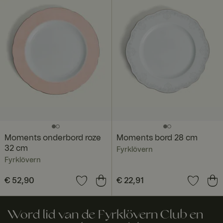
Moments onderbord roze
Moments bord 28 cm
32 cm
Fyrklövern
Fyrklövern
Prijs
€ 52,90
:
€ 52,90
Prijs
€ 22,91
:
€ 22,91
Word lid van de Fyrklövern Club en