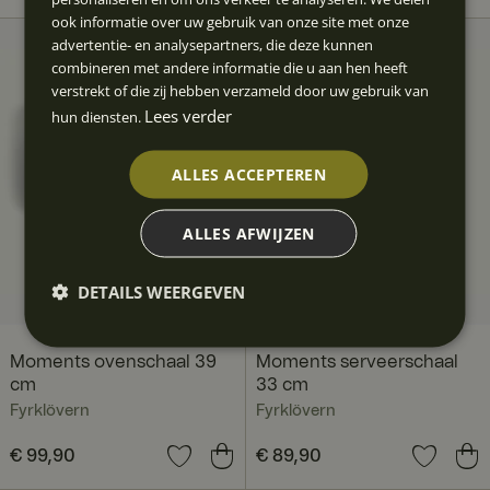
ook informatie over uw gebruik van onze site met onze
advertentie- en analysepartners, die deze kunnen
combineren met andere informatie die u aan hen heeft
verstrekt of die zij hebben verzameld door uw gebruik van
Lees verder
hun diensten.
ALLES ACCEPTEREN
ALLES AFWIJZEN
DETAILS WEERGEVEN
Moments ovenschaal 39
Moments serveerschaal
cm
33 cm
Fyrklövern
Fyrklövern
Prijs
€ 99,90
:
€ 99,90
Prijs
€ 89,90
:
€ 89,90