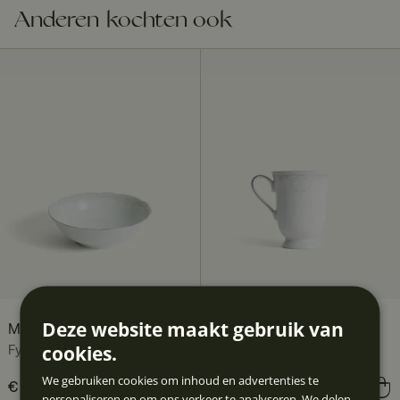
Anderen kochten ook
Deze website maakt gebruik van
Moments kom 16 cm
Moments mok 30 cl
cookies.
Fyrklövern
Fyrklövern
We gebruiken cookies om inhoud en advertenties te
Prijs
€ 21,90
:
€ 21,90
Prijs
€ 20,90
:
€ 20,90
personaliseren en om ons verkeer te analyseren. We delen