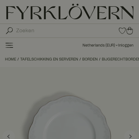
0
0
ite
ite
ms
ms
in
Netherlands
(
EUR
)
Inloggen
fav
in
orie
uw
HOME
TAFELSCHIKKING EN SERVEREN
BORDEN
BIJGERECHTBORDE
ten
wi
nk
el
wa
ge
n