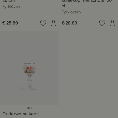
26 cm
koffiekop met schotel 20
cl
Fyrklövern
Fyrklövern
Prijs
€ 25,89
:
€ 25,89
Prijs
€ 28,89
:
€ 28,89
Ouderwetse kerst