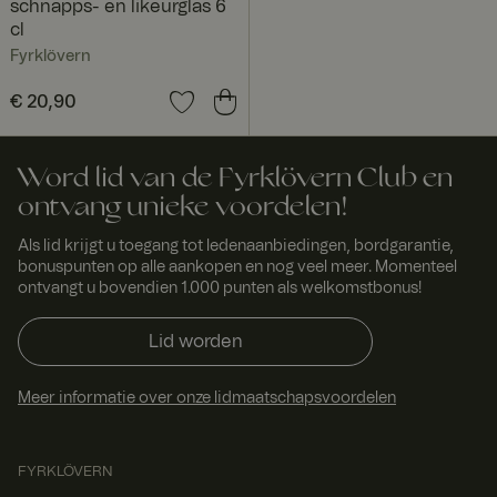
schnapps- en likeurglas 6
cl
Fyrklövern
Prijs
€ 20,90
:
€ 20,90
Word lid van de Fyrklövern Club en
ontvang unieke voordelen!
Als lid krijgt u toegang tot ledenaanbiedingen, bordgarantie,
bonuspunten op alle aankopen en nog veel meer. Momenteel
ontvangt u bovendien 1.000 punten als welkomstbonus!
Lid worden
Meer informatie over onze lidmaatschapsvoordelen
FYRKLÖVERN