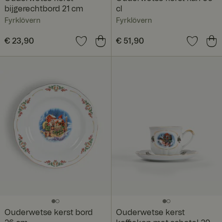
bijgerechtbord 21 cm
cl
Fyrklövern
Fyrklövern
Prijs
€ 23,90
:
€ 23,90
Prijs
€ 51,90
:
€ 51,90
Ouderwetse kerst bord
Ouderwetse kerst