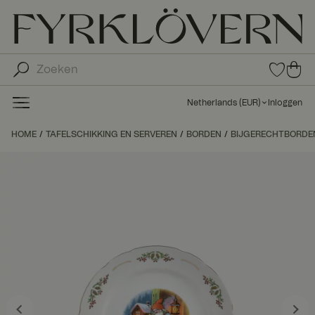
0
0
ite
ite
ms
ms
in
Netherlands
(
EUR
)
Inloggen
fav
in
orie
uw
HOME
TAFELSCHIKKING EN SERVEREN
BORDEN
BIJGERECHTBORDE
ten
wi
nk
el
wa
ge
n