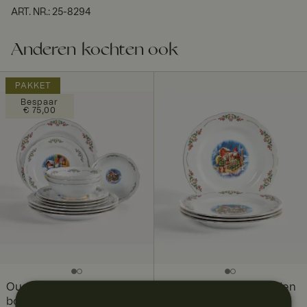
ART. NR.
:
25-8294
Anderen kochten ook
PAKKET
Bespaar
€ 75,00
Ouderwetse kerst
Ouderwetse kerst borden
bordenset, 12-delig, 4
26 cm, 4 stuks