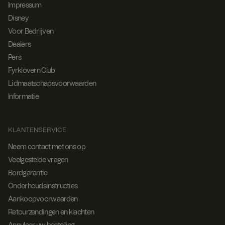
Impressum
Disney
Voor Bedrijven
Dealers
Pers
Fyrklövern Club
Lidmaatschapsvoorwaarden
Informatie
KLANTENSERVICE
Neem contact met ons op
Veelgestelde vragen
Bordgarantie
Onderhoudsinstructies
Aankoopvoorwaarden
Retourzendingen en klachten