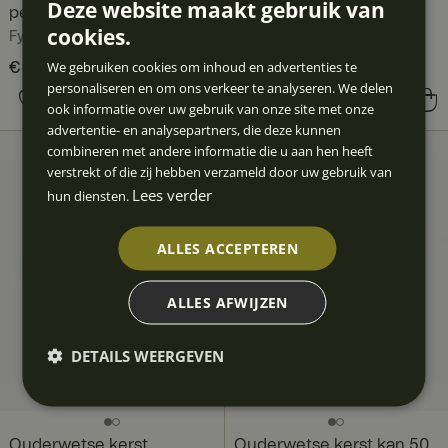
Deze website maakt gebruik van
personen
Fyrklövern
cookies.
Fyrklövern
We gebruiken cookies om inhoud en advertenties te
Huidige prijs
€ 219,80
€ 294,80
:
personaliseren en om ons verkeer te analyseren. We delen
€ 219,80
Vorige prijs
:
Prijs
€ 103,60
:
€ 103,60
ook informatie over uw gebruik van onze site met onze
€ 294,80
advertentie- en analysepartners, die deze kunnen
combineren met andere informatie die u aan hen heeft
verstrekt of die zij hebben verzameld door uw gebruik van
Lees verder
hun diensten.
ALLES ACCEPTEREN
ALLES AFWIJZEN
DETAILS WEERGEVEN
Ouderwetse kerst
Ouderwetse kerst kan 50