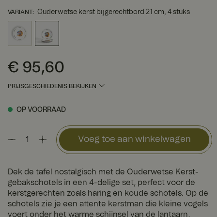
Ouderwetse kerst bijgerechtbord 21 cm, 4 stuks
VARIANT
:
€ 95,60
Prijs
:
€ 95,60
PRIJSGESCHIEDENIS BEKIJKEN
OP VOORRAAD
Voeg toe aan winkelwagen
Dek de tafel nostalgisch met de Ouderwetse Kerst-
gebakschotels in een 4-delige set, perfect voor de
kerstgerechten zoals haring en koude schotels. Op de
schotels zie je een attente kerstman die kleine vogels
voert onder het warme schijnsel van de lantaarn,