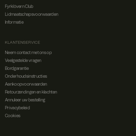
Fyrklövern Club
Lidmaatschapsvoorwaarden
Informatie
KLANTENSERVICE
Neem contact met ons op
Veelgestelde vragen
Bordgarantie
Onderhoudsinstructies
Aankoopvoorwaarden
Retourzendingen en klachten
Annuleer uw bestelling
Privacybeleid
Cookies