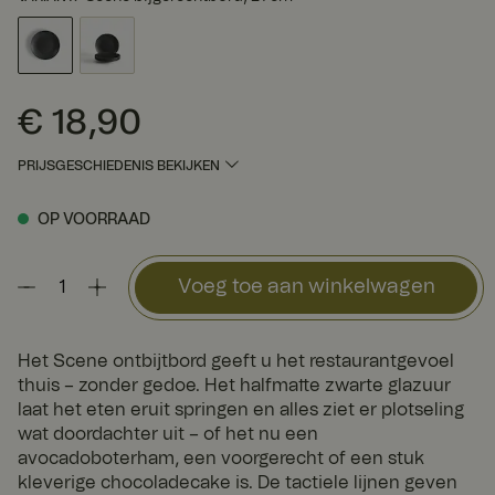
€ 18,90
Prijs
:
€ 18,90
PRIJSGESCHIEDENIS BEKIJKEN
OP VOORRAAD
Voeg toe aan winkelwagen
Het Scene ontbijtbord geeft u het restaurantgevoel
thuis – zonder gedoe. Het halfmatte zwarte glazuur
laat het eten eruit springen en alles ziet er plotseling
wat doordachter uit – of het nu een
avocadoboterham, een voorgerecht of een stuk
kleverige chocoladecake is. De tactiele lijnen geven