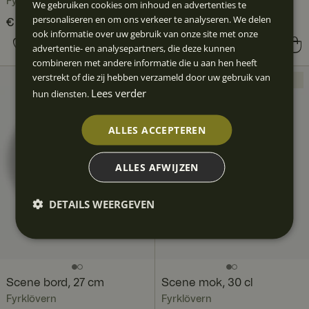
Fyrklövern
Fyrklövern
We gebruiken cookies om inhoud en advertenties te
personaliseren en om ons verkeer te analyseren. We delen
Huidige prijs
€ 166,80
€ 226,80
:
ook informatie over uw gebruik van onze site met onze
€ 166,80
Vorige prijs
:
Prijs
€ 75,60
:
€ 75,60
advertentie- en analysepartners, die deze kunnen
€ 226,80
combineren met andere informatie die u aan hen heeft
verstrekt of die zij hebben verzameld door uw gebruik van
NIEUW
NIEUW
Lees verder
hun diensten.
ALLES ACCEPTEREN
ALLES AFWIJZEN
DETAILS WEERGEVEN
Scene bord, 27 cm
Scene mok, 30 cl
Fyrklövern
Fyrklövern