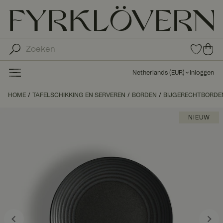
0
0
ite
ite
ms
ms
in
Netherlands
(
EUR
)
Inloggen
fav
in
orie
uw
HOME
TAFELSCHIKKING EN SERVEREN
BORDEN
BIJGERECHTBORDE
ten
wi
nk
NIEUW
el
wa
ge
n