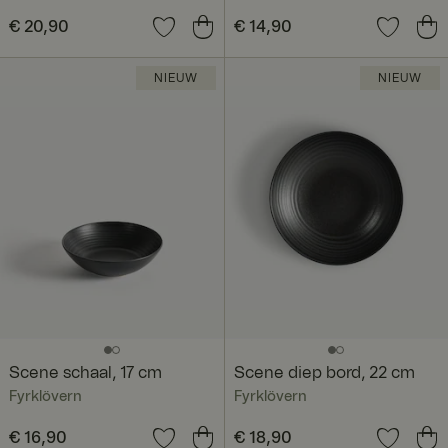
Prijs
€ 20,90
:
€ 20,90
Prijs
€ 14,90
:
€ 14,90
NIEUW
NIEUW
Scene schaal, 17 cm
Scene diep bord, 22 cm
Fyrklövern
Fyrklövern
Prijs
€ 16,90
:
€ 16,90
Prijs
€ 18,90
:
€ 18,90