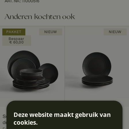
ART. NR.
:
11000516
Anderen kochten ook
PAKKET
NIEUW
NIEUW
Bespaar
€ 60,00
Deze website maakt gebruik van
Scene bordenset, 12-
Scene bijgerechtbord 21
cookies.
delig, 4 personen
cm, 4 stuks