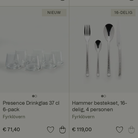
NIEUW
16-DELIG
Presence Drinkglas 37 cl
Hammer bestekset, 16-
6-pack
delig, 4 personen
Fyrklövern
Fyrklövern
Prijs
€ 71,40
:
€ 71,40
Prijs
€ 119,00
:
€ 119,00