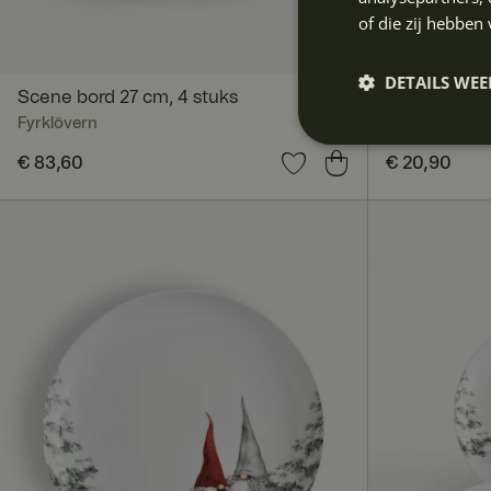
of die zij hebbe
DETAILS WE
Scene bord 27 cm, 4 stuks
Scene bord,
Fyrklövern
Fyrklövern
Prijs
€ 83,60
:
€ 83,60
Prijs
€ 20,90
:
€ 20,9