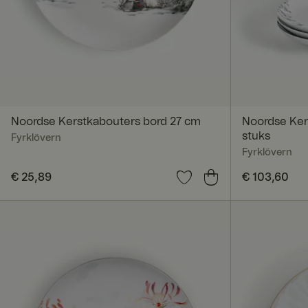
Noordse Kerstkabouters bord 27 cm
Noordse Ker
stuks
Fyrklövern
Fyrklövern
Prijs
€ 25,89
:
€ 25,89
Prijs
€ 103,60
:
€ 103,