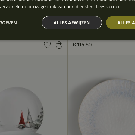
n verzameld door uw gebruik van hun diensten.
Lees verder
ERGEVEN
ALLES AFWIJZEN
ALLES 
 27 cm
Disney Kerst bord 27 cm, 4
Fyrklövern
0
Prijs
€ 115,60
:
€ 115,60