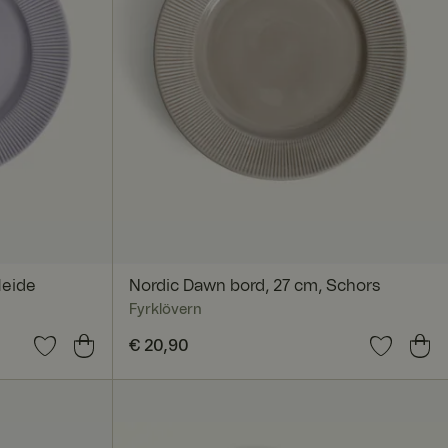
Heide
Nordic Dawn bord, 27 cm, Schors
Fyrklövern
Prijs
€ 20,90
:
€ 20,90