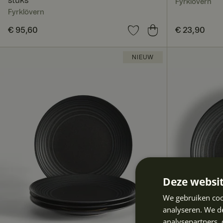
stuks
Fyrklövern
Fyrklövern
Prijs
€ 95,60
:
€ 95,60
Prijs
€ 23,90
:
€ 23,9
NIEUW
Deze websit
We gebruiken coo
analyseren. We de
analysepartners,