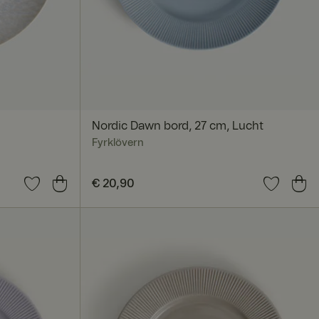
Nordic Dawn bord, 27 cm, Lucht
Fyrklövern
Prijs
€ 20,90
:
€ 20,90