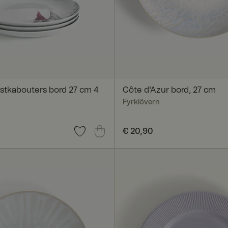
stkabouters bord 27 cm 4
Côte d'Azur bord, 27 cm
Fyrklövern
60
Prijs
€ 20,90
:
€ 20,90