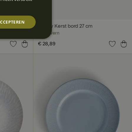
ACCEPTEREN
 stuks
Disney Kerst bord 27 cm
Fyrklövern
Prijs
€ 28,89
:
€ 28,89