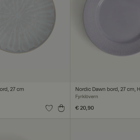
bord, 27 cm
Nordic Dawn bord, 27 cm, 
Fyrklövern
0
Prijs
€ 20,90
:
€ 20,90