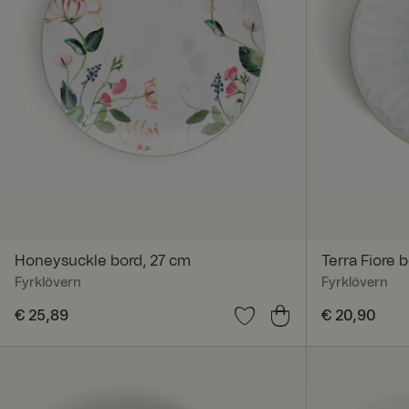
Honeysuckle bord, 27 cm
Terra Fiore 
Fyrklövern
Fyrklövern
Prijs
€ 25,89
:
€ 25,89
Prijs
€ 20,90
:
€ 20,9