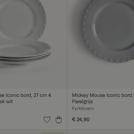
e Iconic bord, 27 cm 4
Mickey Mouse Iconic bord,
ek wit
Parelgrijs
Fyrklövern
0
Prijs
€ 24,90
:
€ 24,90