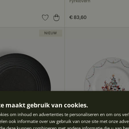
Fyrklövern
0
Prijs
€ 83,60
:
€ 83,60
NIEUW
e maakt gebruik van cookies.
kies om inhoud en advertenties te personaliseren en om ons ver
len ook informatie over uw gebruik van onze site met onze adver
 die deze kunnen combineren met andere informatie die u aan hen