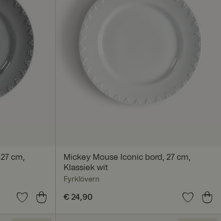
 27 cm,
Mickey Mouse Iconic bord, 27 cm,
Klassiek wit
Fyrklövern
Prijs
€ 24,90
:
€ 24,90