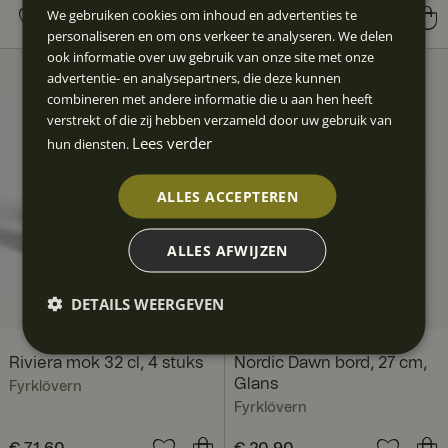
€ 161,80
Vorige prijs
:
We gebruiken cookies om inhoud en advertenties te
Prijs
€ 59,60
:
€ 59,60
€ 218,80
personaliseren en om ons verkeer te analyseren. We delen
ook informatie over uw gebruik van onze site met onze
advertentie- en analysepartners, die deze kunnen
combineren met andere informatie die u aan hen heeft
verstrekt of die zij hebben verzameld door uw gebruik van
Lees verder
hun diensten.
ALLES ACCEPTEREN
ALLES AFWIJZEN
DETAILS WEERGEVEN
Riviera mok 32 cl, 4 stuks
Nordic Dawn bord, 27 cm,
Glans
Fyrklövern
Fyrklövern