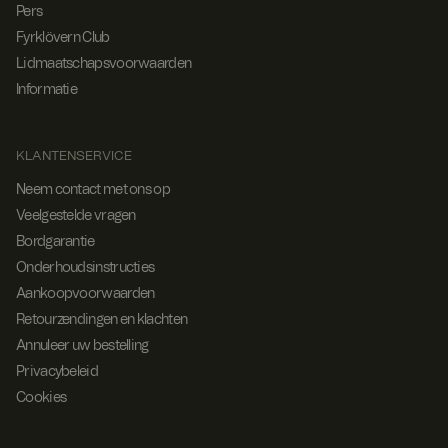
Pers
Fyrklövern Club
Lidmaatschapsvoorwaarden
Informatie
KLANTENSERVICE
Neem contact met ons op
Veelgestelde vragen
Bordgarantie
Onderhoudsinstructies
Aankoopvoorwaarden
Retourzendingen en klachten
Annuleer uw bestelling
Privacybeleid
Cookies