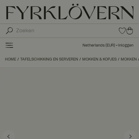
0
0
ite
ite
ms
ms
in
Netherlands
(
EUR
)
Inloggen
fav
in
orie
uw
HOME
TAFELSCHIKKING EN SERVEREN
MOKKEN & KOPJES
ten
MOKKEN
wi
nk
el
wa
ge
n