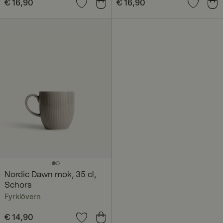
Prijs
€ 16,90
:
€ 16,90
Prijs
€ 16,90
:
€ 16,90
Nordic Dawn mok, 35 cl,
Schors
Fyrklövern
Prijs
€ 14,90
:
€ 14,90