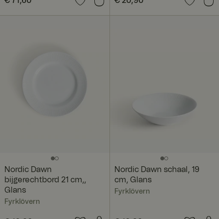
Prijs
€ 71,60
:
€ 71,60
Prijs
€ 20,90
:
€ 20,90
Nordic Dawn
Nordic Dawn schaal, 19
bijgerechtbord 21 cm,,
cm, Glans
Glans
Fyrklövern
Fyrklövern