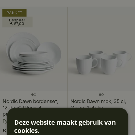
PAKKET
Bespaar
€ 57,00
Nordic Dawn bordenset,
Nordic Dawn mok, 35 cl,
12-delig, Glans, 4
Glans, 4 stuks
personen
Fyrklövern
Deze website maakt gebruik van
Fyrklövern
cookies.
Huidige prijs
€ 161,80
€ 218,80
: